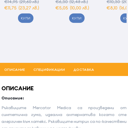
€14,95
(29,60 лв.)
€6,30
(12,48 лв.)
€10,30
(20
€11,75
(23,27 лв.)
€5,05
(10,00 лв.)
€8,10
(16,
КУПИ
КУПИ
КУ
ОПИСАНИЕ
СПЕЦИФИКАЦИИ
ДОСТАВКА
ОПИСАНИЕ
Описание:
Ръкавиците Mercator Medica са произведени от
синтетична гума, идеална алтернатива когато сте
алергичен към латекс. Ръкавиците нитрил са по-качествени