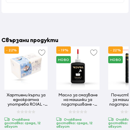
Свързани продукти
- 22%
- 19%
- 22%
НОВО
НОВО
Хартиени кърпи за
Масло за смазване
Почиств
еднократна
на машинки за
за маши
употреба ROIAL -
подстригване -
подстригва
100 бр - 40 x 70 см
ROVRA120 мл
500 мл
Очаквана
Очаквана
Очаква
доставка: сряда, 12
доставка: сряда, 12
доставка: с
август
август
август