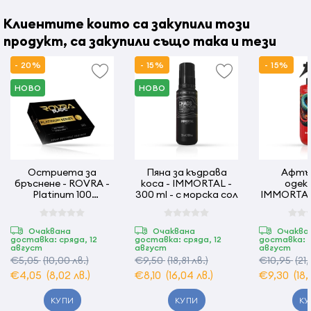
Клиентите които са закупили този
продукт, са закупили също така и тези
- 20%
- 15%
- 15%
НОВО
НОВО
Остриета за
Пяна за къдрава
Афтъ
бръснене - ROVRA -
коса - IMMORTAL -
одеко
Platinum 100
300 ml - с морска сол
IMMORTAL 
ножчета
500
Очаквана
Очаквана
Очаква
доставка: сряда, 12
доставка: сряда, 12
доставка: с
август
август
август
€5,05
(10,00 лв.)
€9,50
(18,81 лв.)
€10,95
(21
€4,05
(8,02 лв.)
€8,10
(16,04 лв.)
€9,30
(18
КУПИ
КУПИ
КУ