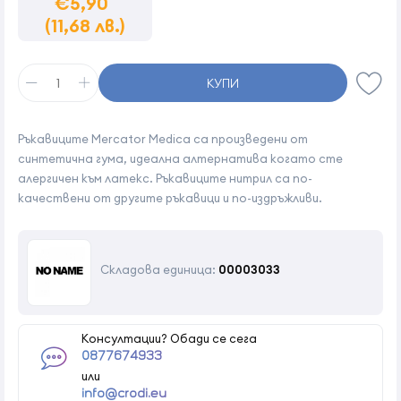
€5,90
(11,68 лв.)
КУПИ
Ръкавиците Mercator Medica са произведени от
синтетична гума, идеална алтернатива когато сте
алергичен към латекс. Ръкавиците нитрил са по-
качествени от другите ръкавици и по-издръжливи.
Складова единица:
00003033
Консултации? Обади се сега
0877674933
или
info@crodi.eu