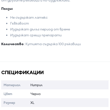
от другите ръкавици и по-издръжливи.
Ползи:
Не съдържат латекс
Гъвкавост
Издържат дълъг период от време
Издържат срещу препарати
Количество
:
Кутията съдържа 100 ръкавици
Име на атрибута
Стойност на атрибута
СПЕЦИФИКАЦИИ
Материал
Нитрил
Цвят
Черно
Размер
XL