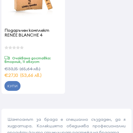
Подаръчен комплект
RENÉE BLANCHE 4
Очаквана доставка:
вторник, 11 август
€33,15
(65,64 лв.)
€27,10
(53,66 лв.)
КУПИ
Шампоанът за брада е специално създаден, да я
хидратира. Колекцията обединява професионални
продукти които стимулират растежа на брадата.