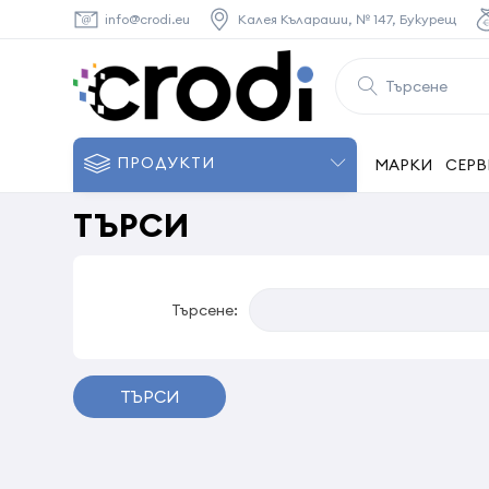
info@crodi.eu
Калея Кълараши, № 147, Букурещ
ПРОДУКТИ
МАРКИ
СЕРВ
ТЪРСИ
Търсене:
ТЪРСИ