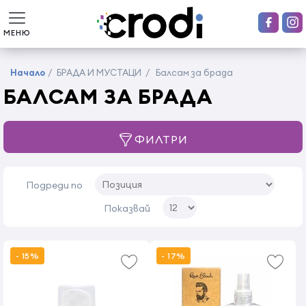
МЕНЮ
Начало
/
БРАДА И МУСТАЦИ
/
Балсам за брада
БАЛСАМ ЗА БРАДА
ФИЛТРИ
Подреди по
Показвай
- 15%
- 17%