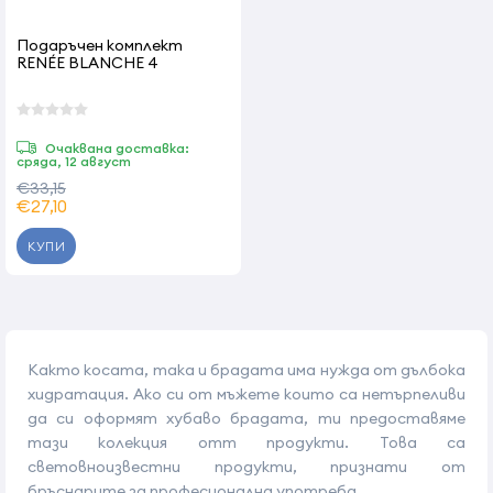
Подаръчен комплект
RENÉE BLANCHE 4
Очаквана доставка:
сряда, 12 август
€33,15
€27,10
КУПИ
Както косата, така и брадата има нужда от дълбока
хидратация. Ако си от мъжете които са нетърпеливи
да си оформят хубаво брадата, ти предоставяме
тази колекция отт продукти. Това са
световноизвестни продукти, признати от
бръснарите за професионална употреба.