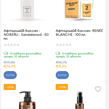
Афтършейв балсам -
Афтършейв балсам- RENÉE
NOBERU - Sandalwood - 50
BLANCHE - 100 мл
мл
Очаквана доставка:
Очаквана доставка:
сряда, 12 август
сряда, 12 август
€17,60
€10,75
€14,95
€8,90
КУПИ
КУПИ
- 16%
- 16%