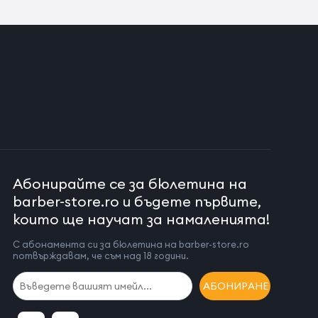
Абонирайте се за бюлетина на
barber-store.ro и бъдете първите,
които ще научат за намаленията!
С абонамента си за бюлетина на barber-store.ro
потвърждавам, че съм над 18 години.
АБОНИРАНЕ