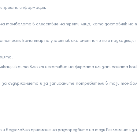
и грешна информация.
на томболата в следствие на трети лица, като доставчик на т
тстрани коментар на участник ако сметне че не е подходящ и н
мията.
икации които влияят негативно на фирмата или записаната конк
 за съдържанието и за записаните потребители в тази томбол
 и безусловно приемане на разпоредбите на този Регламент и з