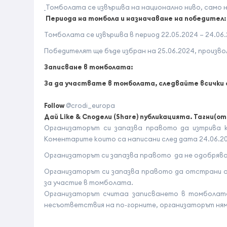
Томболата се извършва на национално ниво, само 
П
e
риода на томбола и назначаване на победител:
Томболата се извършва в период 22.05.2024 – 24.06.2
Победителят ще бъде избран на 25.06.2024, произво
Записване в томболата:
За да участвате в томболата, следвайте всички 
Follow
@crodi_europa
Дай
Like &
Сподели (
Share
) публикацията. Тагни(о
Организаторът си запазва правото да изтрива к
Коментарите които са написани след дата 24.06.202
Организаторът си запазва правото да не одобрява
Организаторът си запазва правото да отстрани 
за участие в томболата.
Организаторът считаа записването в томболата 
несъответствия на по-горните, организаторът ням