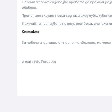
Организаторът си запазва правото да променя раз
обявени.
Промените влизат в сила веднага след публикуванет
В случай на неспазване на тази томбола, спечелени
Контакт
:
За повече инормации относно томболата, можете д
e-mail :
info@crodi.eu