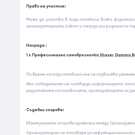
Право на участие:
Може да участва в тази томбола всяко физическо 
организаторрите, както и съпрузи или роднини по пъ
Награда
:
1 x
Професионална самобръсначка
Shaver Gamma 
По време на тази томбола нне се позволява заменя
Ако победителят не потвърди информацията относ
резултатите на томболата, организаторите си за
Съдебни спорове
:
Евентуалните спорове изникнали между Организато
Организаторът не отговаря за нефункционалност н