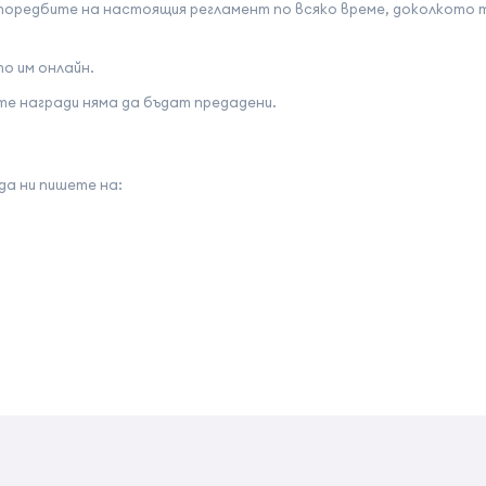
поредбите на настоящия регламент по всяко време, доколкото т
о им онлайн.
те награди няма да бъдат предадени.
а ни пишете на: