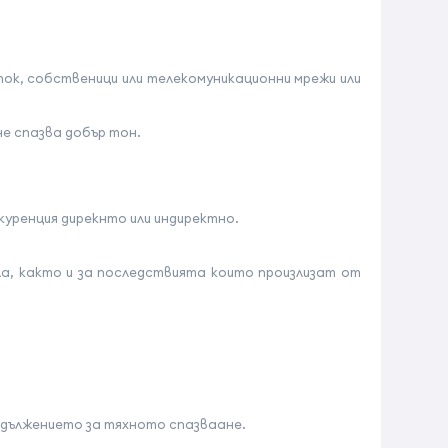
ок, собственици или телекомуникационни мрежи или
е спазва добър тон.
уренция дирекнто или индиректно.
а, както и за последствията които произлизат от
адължението за тяхното спазваане.