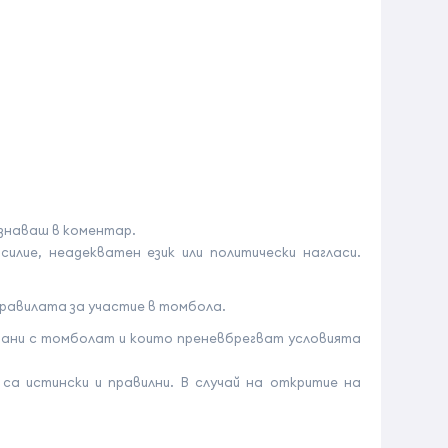
знаваш в коментар.
лие, неадекватен език или политически нагласи.
равилата за участие в томбола.
ани с томболат и които преневбрегват условията
а истински и правилни. В случай на откритие на