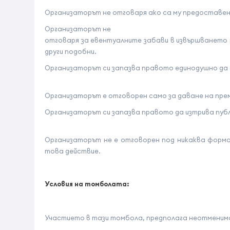
Организаторът не отговаря ако са му предоставен
Организаторът не
отговаря за евентуалните забави в извършването 
други подобни.
Организаторът си запазва правото единодушно да о
Организаторът е отговорен само за даване на пре
Организаторът си запазва правото да изтрива публ
Организаторът не е отговорен под никаква форма
това действие.
Условия на томболата
:
Участието в тази томбола, предполага неотменимо