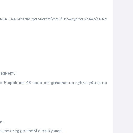
ние , не могат да участват в конкурса членове на
редмети.
а в срок от 48 часа от датата на публикуване на
н.
ите след доставка от куриер.