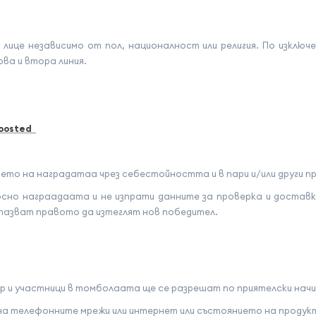
лице независимо от пол, националност или религия. По изключе
рва и втора линия.
Boosted
нето на наградатаа чрез себестойността и в пари и/или други п
но награадаата и не изпрати данните за проверка и доставк
пазват правото да изтеглят нов победител.
р и участници в томболаата ще се разрешат по приятелски начи
а телефонните мрежи или интернет или състоянието на продукт