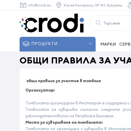
info@crodi.eu
Калея Кълараши, № 147, Букурещ
ПРОДУКТИ
МАРКИ
СЕРВ
ОБЩИ ПРАВИЛА ЗА УЧ
общи правила за участие в томбола
Организатор
:
Томболата организиран в Инстаграм е създадена и 
Томболата се извършва съгласно следните усло
законодателството на Република България.
Място за извършване на томболата
:
Томболата се организира и извършва в Инстаграм