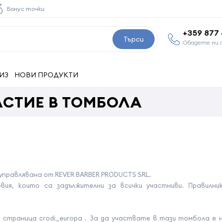
Бонус точки
+359 877
Търси
Обадете ни 
ИЗ
НОВИ ПРОДУКТИ
АСТИЕ В ТОМБОЛА
управлявана от REVER BARBER PRODUCTS SRL.
вия, които са задължителни за всички участниви. Правилни
 страница crodi_europa . За да участвате в тази томбола е