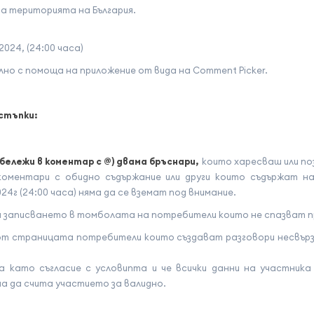
на територията на България.
024, (24:00 часа)
лно с помоща на приложение от вида на Comment Picker.
стъпки:
тбележи в коментар с @) двама бръснари,
които харесваш или по
оментари с обидно съдържание или други които съдържат наси
4г (24:00 часа) няма да се вземат под внимание.
 записването в томболата на потребители които не спазват п
от страницата потребители които създават разговори несвърз
като съгласие с условипта и че всички данни на участника с
а да счита участието за валидно.