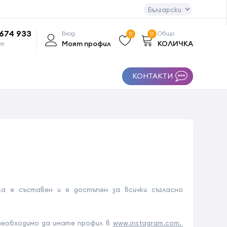
 674 933
Вход
Общо
0
0
Моят профил
КОЛИЧКА
се
КОНТАКТИ
ка е съставен и е достъпен за всички съгласно
 необходимо да имате профил в
www.instagram.com.