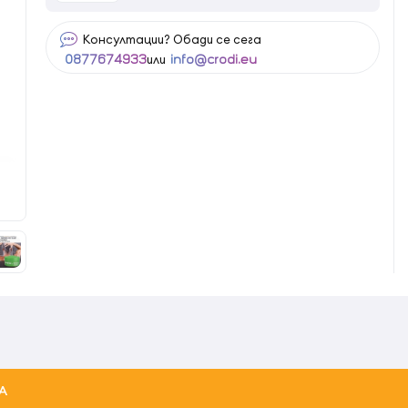
Консултации? Обади се сега
или
0877674933
info@crodi.eu
А