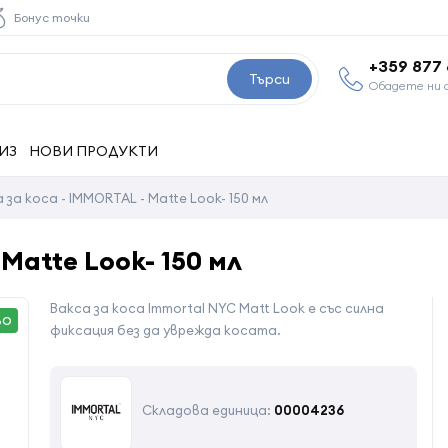
Бонус точки
+359 877
Търси
Обадете ни 
ИЗ
НОВИ ПРОДУКТИ
 за коса - IMMORTAL - Matte Look- 150 мл
Matte Look- 150 мл
Вакса за коса Immortal NYC Matt Look е със силна
ВО
фиксация без да уврежда косата.
Складова единица:
00004236