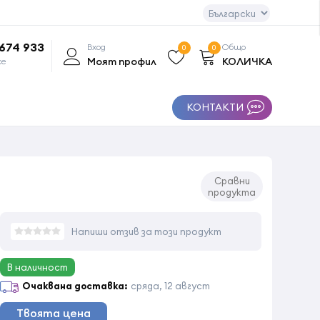
 674 933
Вход
Общо
0
0
Моят профил
КОЛИЧКА
се
КОНТАКТИ
Сравни
продукта
Напиши отзив за този продукт
В наличност
Очаквана доставка:
сряда, 12 август
Твоята цена