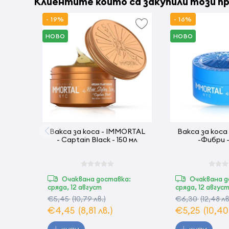
Клиентите които са закупили този пр
- 19%
- 16%
НОВО
НОВО
Вакса за коса - IMMORTAL
Вакса за коса - IMMORTAL
- Captain Black - 150 мл
-Фибри -
Очаквана доставка:
Очаквана д
сряда, 12 август
сряда, 12 авгус
€5,45
(10,79 лв.)
€6,30
(12,48 лв
€4,45
(8,81 лв.)
€5,25
(10,40