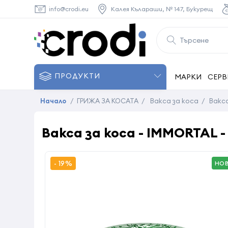
info@crodi.eu
Калея Кълараши, № 147, Букурещ
ПРОДУКТИ
МАРКИ
СЕРВ
Начало
/
ГРИЖА ЗА КОСАТА
/
Вакса за коса
/
Вакса
Вакса за коса - IMMORTAL - 
- 19%
НО