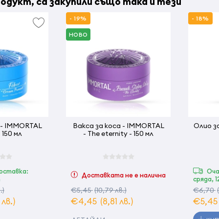
одукт, са закупили също така и тези
- 19%
- 18%
НОВО
Вакса за коса - IMMORTAL
Олио з
 150 мл
- The eternity - 150 мл
оставка:
Оча
Доставката не е налична
т
сряда, 
.)
€5,45
(10,79 лв.)
€6,70
 лв.)
€4,45
(8,81 лв.)
€5,4