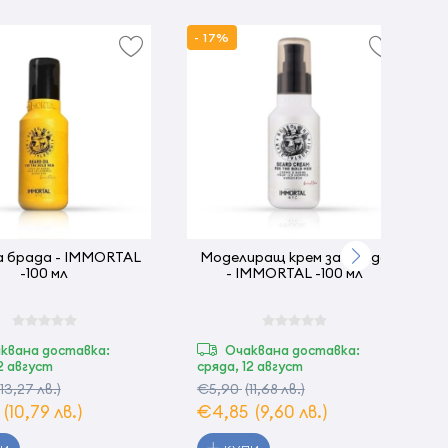
- 17%
а брада - IMMORTAL
Моделиращ крем за брада
-100 мл
- IMMORTAL -100 мл
квана доставка:
Очаквана доставка:
12 август
сряда, 12 август
(13,27 лв.)
€5,90
(11,68 лв.)
5
(10,79 лв.)
€4,85
(9,60 лв.)