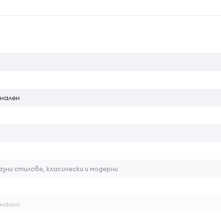
на атрибута
а в зависимот от дължината на косата, след което разнес
нален
зни стилове, класически и модерни
нално