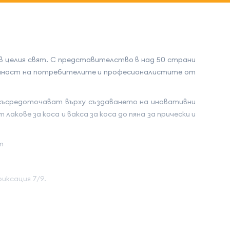
 целия свят. С представителство в над 50 страни
тойност на потребителите и професионалистите от
се съсредоточават върху създаването на иновативни
акове за коса и вакса за коса до пяна за прически и
т
иксация 7/9.