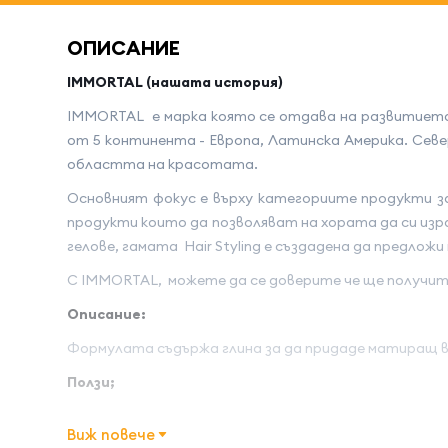
ОПИСАНИЕ
IMMORTAL (нашата история)
IMMORTAL е марка която се отдава на развитието
от 5 континента - Европа, Латинска Америка. Се
областта на красотата.
Основният фокус е върху категориите продукти за 
продукти които да позволяват на хората да си израз
гелове, гамата Hair Styling е създадена да предло
С IMMORTAL, можете да се доверите че ще получит
Описание:
Формулата съдържа глина за да придаде матиращ вид
Ползи;
Силна фиксаця
Виж повече
Матиращ ефект