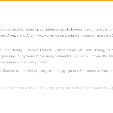
 и доставката на креативни и висококачествени продукти в
верна Америка и Азия - марката се стреми да предостави с
Hair Styling и Лична Грижа. В областта на Hair Styling, 
ят индивидуалността чрез прически и уникални стилове. От л
жи професионални резултати.
е висококачествени продикти, създадени с внимание и страс
 на косата и обем. Подходяща за много видове прическа. С ф