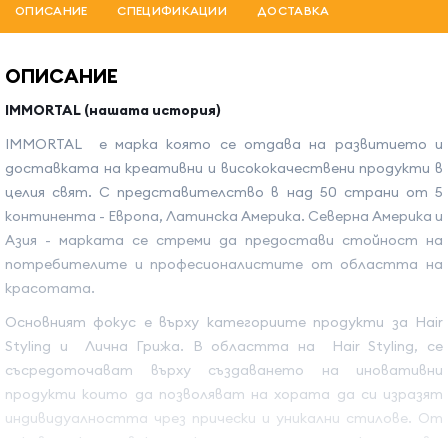
ОПИСАНИЕ
СПЕЦИФИКАЦИИ
ДОСТАВКА
ОПИСАНИЕ
IMMORTAL (нашата история)
IMMORTAL е марка която се отдава на развитието и
доставката на креативни и висококачествени продукти в
целия свят. С представителство в над 50 страни от 5
континента - Европа, Латинска Америка. Северна Америка и
Азия - марката се стреми да предостави стойност на
потребителите и професионалистите от областта на
красотата.
Основният фокус е върху категориите продукти за Hair
Styling и Лична Грижа. В областта на Hair Styling, се
съсредоточават върху създаването на иновативни
продукти които да позволяват на хората да си изразят
индивидуалността чрез прически и уникални стилове. От
лакове за коса и вакса за коса до пяна за прически и гелове,