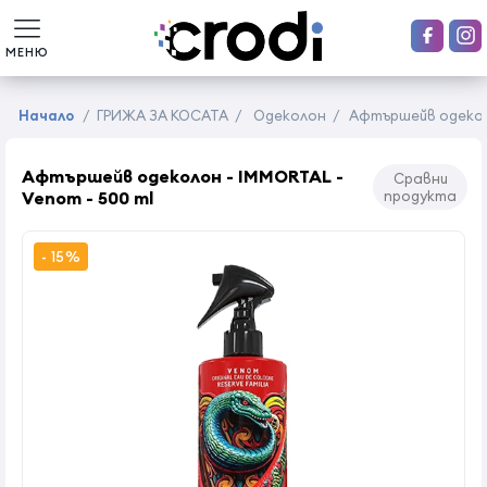
МЕНЮ
Начало
/
ГРИЖА ЗА КОСАТА
/
Одеколон
/
Афтършейв одеколо
Афтършейв одеколон - IMMORTAL -
Сравни
Venom - 500 ml
продукта
- 15%