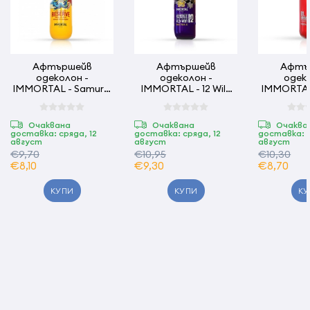
Aфтършейв
Афтършейв
Афтъ
одеколон -
одеколон -
одеко
IMMORTAL - Samurai
IMMORTAL - 12 Wild
IMMORTAL 
Spirit - 500 мл
West - 500 ml
01 - 
Очаквана
Очаквана
Очаква
доставка: сряда, 12
доставка: сряда, 12
доставка: с
август
август
август
€9,70
€10,95
€10,30
€8,10
€9,30
€8,70
КУПИ
КУПИ
КУ