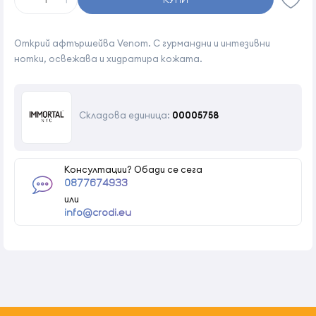
Открий афтършейва Venom. С гурмандни и интезивни
нотки, освежава и хидратира кожата.
Складова единица:
00005758
Консултации? Обади се сега
0877674933
или
info@crodi.eu