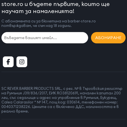
store.ro и бъдете първите, които ще
научат за намаленията!
С абонамента си за бюлетина на barber-store.ro
потвърждавам, че съм над 18 години.
АБОНИРАНЕ
SC REVER BARBER PRODUCTS SRL, с рег. № в Търговския регистър
на Румъния J39/836/2017, ЕИК RO38120691, начален капитал 200
леи, със седалище и адрес на управление в Румъния, Букурещ,
Calea Calarasilor “ № 147, пощ код: 030614, телефонен номер:
0040371238226. Цените са с включено ДДС, наличността е в
реално време.