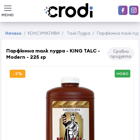
МЕНЮ
Начало
/
КОНСУМАТИВИ
/
Талк Пудра
/
Парфюмна талк пудра
Парфюмна талк пудра - KING TALC -
Сравни
Modern - 225 гр
продукта
- 9%
НОВО