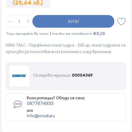
(25,64 лв.)
КУПИ
1
€0,10
Този продукт ви носи
точки на стойност
KING TALC - Парфюмна талк пудра - 225 гр, талк пудрата се
използва за почистване на космите и след бръснене.
Складова единица:
00004369
Консултации? Обади се сега
0877674933
или
info@crodi.eu