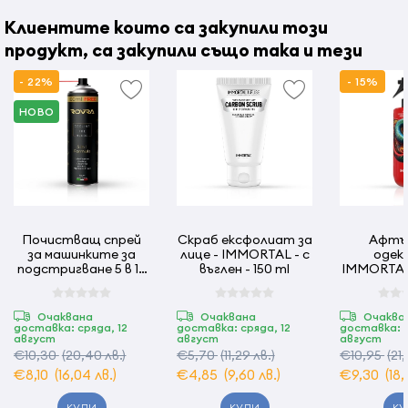
Клиентите които са закупили този
продукт, са закупили също така и тези
- 22%
- 15%
НОВО
Почистващ спрей
Скраб ексфолиат за
Афтъ
за машинките за
лице - IMMORTAL - с
одеко
подстригване 5 в 1 -
въглен - 150 ml
IMMORTAL 
500 мл ROVRA
500
Очаквана
Очаквана
Очаква
доставка: сряда, 12
доставка: сряда, 12
доставка: с
август
август
август
€10,30
(20,40 лв.)
€5,70
(11,29 лв.)
€10,95
(21
€8,10
(16,04 лв.)
€4,85
(9,60 лв.)
€9,30
(18
КУПИ
КУПИ
КУ