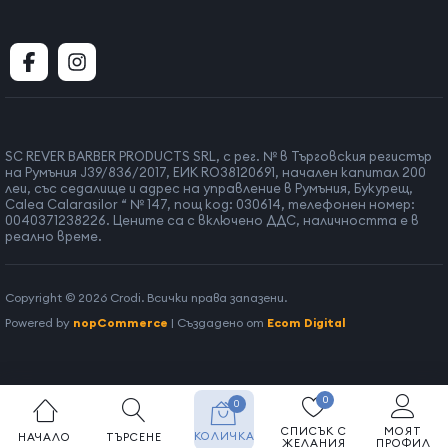
SC REVER BARBER PRODUCTS SRL, с рег. № в Търговския регистър
на Румъния J39/836/2017, ЕИК RO38120691, начален капитал 200
леи, със седалище и адрес на управление в Румъния, Букурещ,
Calea Calarasilor “ № 147, пощ код: 030614, телефонен номер:
0040371238226. Цените са с включено ДДС, наличността е в
реално време.
Copyright © 2026 Crodi. Всички права запазени.
Powered by
nopCommerce
| Създадено от
Ecom Digital
0
0
СПИСЪК С
МОЯТ
КОЛИЧКА
НАЧАЛО
ТЪРСЕНЕ
ЖЕЛАНИЯ
ПРОФИЛ