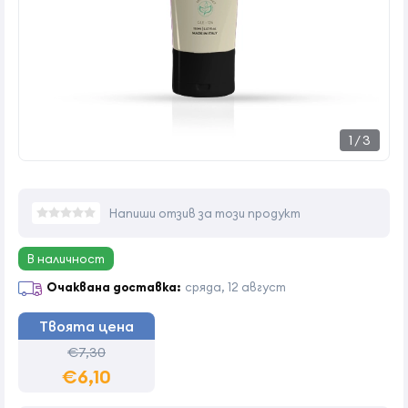
1
/
3
Напиши отзив за този продукт
В наличност
Очаквана доставка:
сряда, 12 август
Твоята цена
€7,30
€6,10