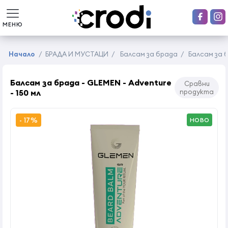
МЕНЮ
Начало
/
БРАДА И МУСТАЦИ
/
Балсам за брада
/
Балсам за б
Балсам за брада - GLEMEN - Adventure
Сравни
- 150 мл
продукта
- 17%
НОВО