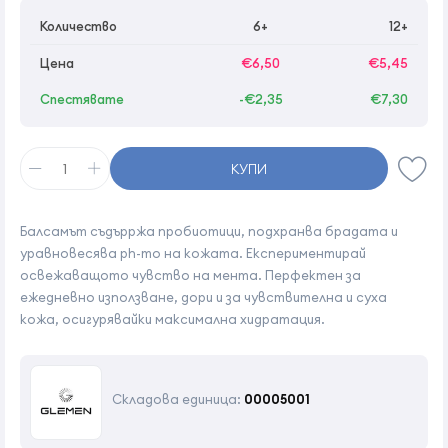
Количество
6+
12+
Цена
€6,50
€5,45
Спестявате
-€2,35
€7,30
КУПИ
Балсамът съдърржа пробиотици, подхранва брадата и
уравновесява ph-то на кожата. Експериментирай
освежаващото чувство на мента. Перфектен за
ежедневно използване, дори и за чувствителна и суха
кожа, осигурявайки максимална хидратация.
Складова единица:
00005001