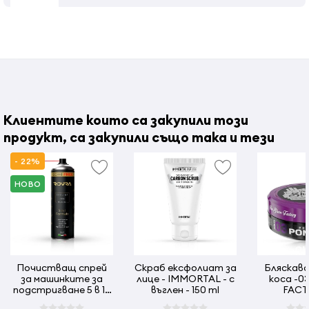
Клиентите които са закупили този
продукт, са закупили също така и тези
- 22%
НОВО
Почистващ спрей
Скраб ексфолиат за
Бляскава
за машинките за
лице - IMMORTAL - с
коса -03- SHAVE
подстригване 5 в 1 -
въглен - 150 ml
FACT
500 мл ROVRA
Extravagan