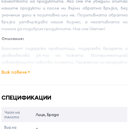
качеството на продуктите. Ако сме те убедили опитай
нашите продукти и после ни върни обратна връзка, без
значение дали е позитивна или не. Позитивната обратна
връзка затвърждава нашия бизнес, а негативната ни
помага да подобрим продуктите. Ние сме Glemen!
Описание:
Балсамът съдърржа пробиотици, подхранва брадата и
уравновесява ph-то на кожата. Експериментирай
освежаващото чувство на мента. Перфектен за ежедневно
използване, дори и за чувствителна и суха кожа,
Виж повече
осигурявайки максимална хидратация.
Име на атрибута
Стойност на атрибута
Ползи:
СПЕЦИФИКАЦИИ
Подхранва кожата и уравновесява ph-то
Ментов екстракт
Част на
Лице, Брада
Предпазва косата от външните фактори
тялото
Начин на употреба:
Вид на