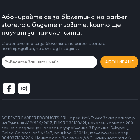
Абонирайте се за бюлетина на barber-
store.ro и бъдете първите, които ще
научат за намаленията!
С абонамента си за бюлетина на barber-store.ro
потвърждавам, че съм над 18 години.
АБОНИРАНЕ
SC REVER BARBER PRODUCTS SRL, с рег. № в Търговския регистър
на Румъния J39/836/2017, ЕИК RO38120691, начален капитал 200
леи, със седалище и адрес на управление в Румъния, Букурещ,
Calea Calarasilor “ № 147, пощ код: 030614, телефонен номер:
0040371238226. Цените са с включено ДДС, наличността е в