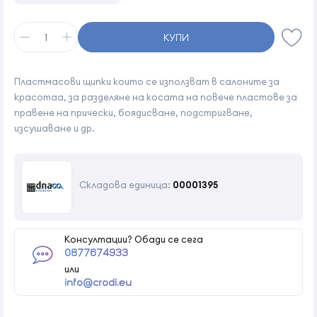
КУПИ
Пластмасови щипки които се използват в салоните за
красотаа, за разделяне на косата на повече пластове за
правене на прически, боядисване, подстригване,
изсушаване и др.
Складова единица:
00001395
Консултации? Обади се сега
0877674933
или
info@crodi.eu