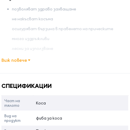
позволяват здраво захващане
не накъсват косъма
осигуряват бързина в правенето на прическите
много издръжливи
лесни за използване
Виж повече
Име на атрибута
Стойност на атрибута
СПЕЦИФИКАЦИИ
Част на
Коса
тялото
Вид на
фиба за коса
продукт