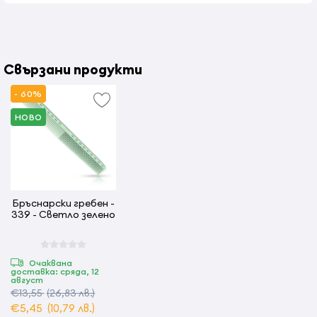
Свързани продукти
- 60%
НОВО
Бръснарски гребен -
339 - Светло зелено
Очаквана
доставка: сряда, 12
август
€13,55
(26,83 лв.)
€5,45
(10,79 лв.)