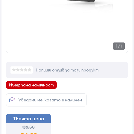
1
/
1
Напиши отзив за този продукт
Изчерпана наличност
Уведоми ме, когато е наличен
Твоята цена
€8,30