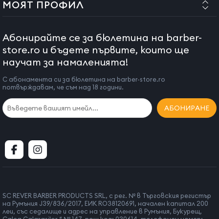
МОЯТ ПРОФИЛ
Абонирайте се за бюлетина на barber-
store.ro и бъдете първите, които ще
научат за намаленията!
С абонамента си за бюлетина на barber-store.ro
потвърждавам, че съм над 18 години.
АБОНИРАНЕ
SC REVER BARBER PRODUCTS SRL, с рег. № в Търговския регистър
на Румъния J39/836/2017, ЕИК RO38120691, начален капитал 200
леи, със седалище и адрес на управление в Румъния, Букурещ,