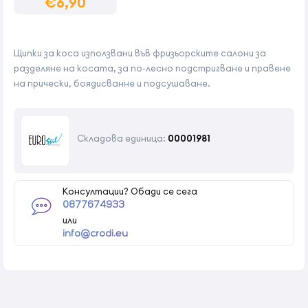
€6,90
Щипки за коса използвани във фризьорските салони за
разделяне на косата, за по-лесно подстригване и правене
на прически, боядисванне и подсушаване.
Складова единица:
00001981
Консултации? Обади се сега
0877674933
или
info@crodi.eu