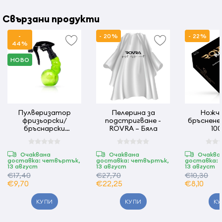
Свързани продукти
-
- 20%
- 22%
44%
НОВО
Пулверизатор
Пелерина за
Ножче
фризьорски/
подстригване -
бръснене 
бръснарски
ROVRA – Бяла
100
Y.S/PARK - 220 мл -
Зелен
Очаквана
Очаквана
Очаква
доставка: четвъртък,
доставка: четвъртък,
доставка: 
13 август
13 август
13 август
€17,40
€27,70
€10,30
€9,70
€22,25
€8,10
КУПИ
КУПИ
КУ