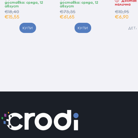
Доставк
доставка: сряда, 12
доставка: сряда, 12
налична
август
август
€18,40
€73,35
€10,95
€15,55
€61,65
€6,90
КУПИ
КУПИ
ДЕТ