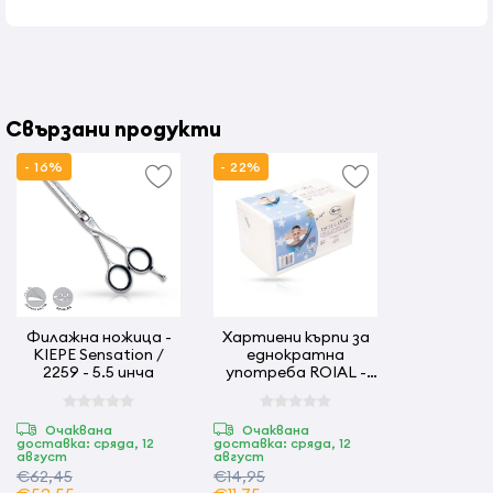
Свързани продукти
- 16%
- 22%
Филажна ножица -
Хартиени кърпи за
KIEPE Sensation /
еднократна
2259 - 5.5 инча
употреба ROIAL -
100 бр - 40 x 70 см
Очаквана
Очаквана
доставка: сряда, 12
доставка: сряда, 12
август
август
€62,45
€14,95