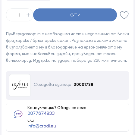
КУПИ
Пулверизаторът е необходима част и незаменима от всеки
фризьорски / бръснарски салон. Разполага с голяма лекота
в използването му и благодарнеие на ергономичната му
форма, има иновативен дизайн, произведен от траен
винилхлорид. Издържа на удари, побира до 220 мл течност.
Складова единица:
00001738
Консултации? Обади се сега
0877674933
или
info@crodi.eu