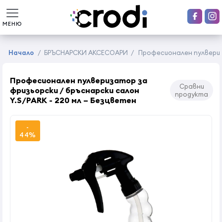
МЕНЮ
Начало
/
БРЪСНАРСКИ АКСЕСОАРИ
/
Професионален пулвериза
Професионален пулверизатор за
Сравни
фризьорски / бръснарски салон
продукта
Y.S/PARK - 220 мл – Безцветен
-
44%