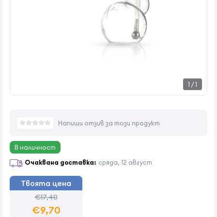
1
/
1
Напиши отзив за този продукт
В наличност
Очаквана доставка:
сряда, 12 август
Твоята цена
€17,40
€9,70