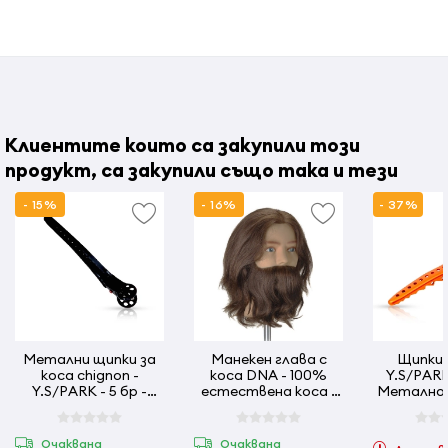
- почиства водата - предотвратява токсините
- неутрализира и премахва хлора от водата
- гъвкавия дизайн позволява на бутилката са пази
равновесие и може да се закачва върху различни
повърхности.
Клиентите които са закупили този
продукт, са закупили също така и тези
Инструкции за употреба:
- 15%
- 16%
- 37%
- пълни се бутилката с желаното количество течност,
затваря се капака и пулверизатора е готов за работа
Страна на произход: Япония
Метални щипки за
Манекен глава с
Щипки 
коса chignon -
коса DNA - 100%
Y.S/PARK 
Y.S/PARK - 5 бр -
естествена коса -
Метално 
Черни
Индиец - Мъж
- 2
Очаквана
Очаквана