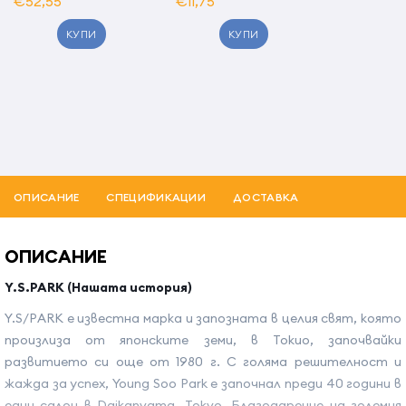
€52,55
€11,75
КУПИ
КУПИ
ОПИСАНИЕ
СПЕЦИФИКАЦИИ
ДОСТАВКА
ОПИСАНИЕ
Y.S.PARK (Нашата
истори
я)
Y.S/PARK е известна марка и запозната в целия свят, която
произлиза от японските земи, в Токио, започвайки
развитието си още от 1980 г. С голяма решителност и
жажда за успех, Young Soo Park е започнал преди 40 години в
един салон в Daikanyama, Tokyo. Благодарение на големия