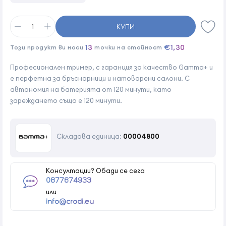
КУПИ
13
€1,30
Този продукт ви носи
точки на стойност
Професионален тример, с гаранция за качество Gamma+ и
е перфетна за бръснарници и натоварени салони. С
автономия на батерията от 120 минути, като
зареждането също е 120 минути.
Складова единица:
00004800
Консултации? Обади се сега
0877674933
или
info@crodi.eu