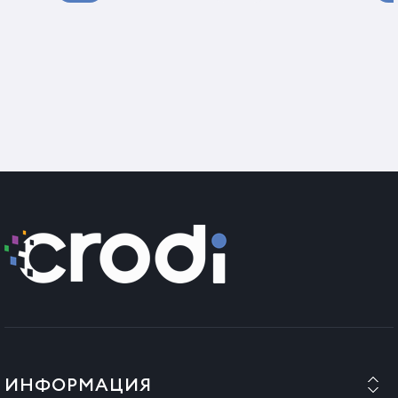
Предпазни мерки при употреба
След разопаковане на продукта е необходимо да
го оставите неизползван за 2-3 часа, за да се
отстрани евентуалната кондензация (ако
продуктът е бил транспортиран при ниски
температури или при влажно, мъгливо време).
Не използвайте уреда в близост до басейни или
съдове с вода. Не потапяйте уреда във вода или
други течности.
Винаги проверявайте дали уредът е в добро
състояние преди употреба. Не го използвайте,
ако има признаци на повреда или е бил изпуснат.
ВАЖНО! Винаги изключвайте уреда, когато не го
използвате или когато го почиствате.
Не оставяйте уреда без надзор по време на
работа.
Не оставяйте уреда върху повърхности по време
ИНФОРМАЦИЯ