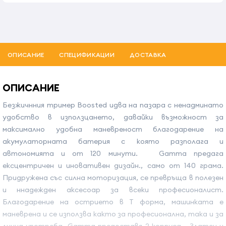
ОПИСАНИЕ
СПЕЦИФИКАЦИИ
ДОСТАВКА
ОПИСАНИЕ
Безжичнния тример Boosted идва на пазара с ненадминато
удобство в използцането, давайки възможност за
максимално удобна маневреност благодарение на
акумулаторната батерия с която разполага и
автономията и от 120 минути. Gamma предага
ексцентричен и иновативен дизайн., само от 140 грама.
Придружена със силна моторизация, се превръща в полезен
и ннадежден аксесоар за всеки професионалист.
Благодарение на острието в Т форма, машинката е
маневрена и се използва както за професионална, така и за