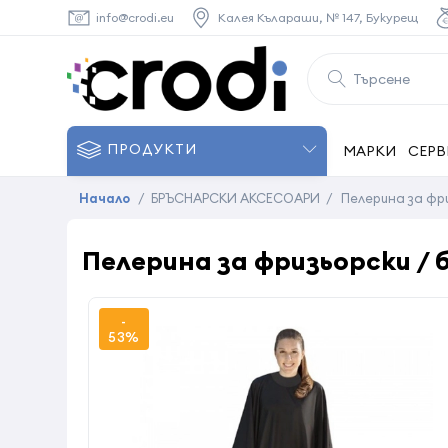
info@crodi.eu
Калея Кълараши, № 147, Букурещ
ПРОДУКТИ
МАРКИ
СЕРВ
Начало
/
БРЪСНАРСКИ АКСЕСОАРИ
/
Пелерина за фри
Пелерина за фризьорски / 
-
53%