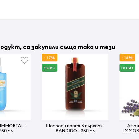
одукт, са закупили също така и тези
- 17%
- 16%
НОВО
НОВО
 IMMORTAL -
Шампоан против пърхот -
Афтъ
 250 мл
BANDIDO - 350 мл
IMMORT