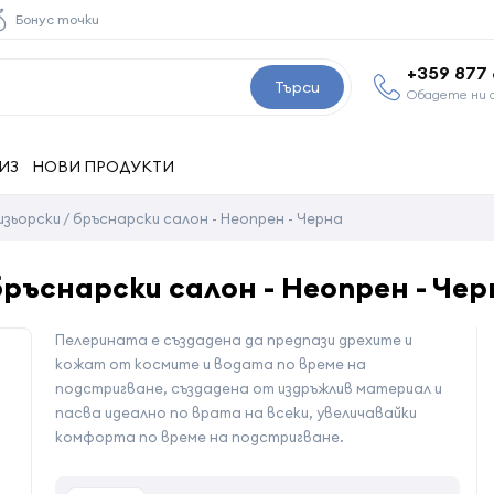
Бонус точки
+359 877
Търси
Обадете ни 
ИЗ
НОВИ ПРОДУКТИ
зьорски / бръснарски салон - Неопрен - Черна
бръснарски салон - Неопрен - Чер
Пелерината е създадена да предпази дрехите и
кожат от космите и водата по време на
подстригване, създадена от издръжлив материал и
пасва идеално по врата на всеки, увеличавайки
комфорта по време на подстригване.