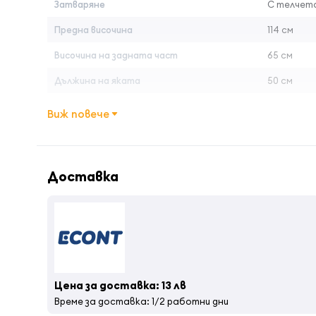
Затваряне
С телчет
Предна височина
114 см
Височина на задната част
65 см
Дължина на яката
50 см
ширина
145 см
Виж повече
Вид употреба
Професио
Дължина на острието
6,5 см
Доставка
Дължина затворен бръснач
14, 5 см
Цена за доставка: 13 лв
Време за доставка: 1/2 работни дни