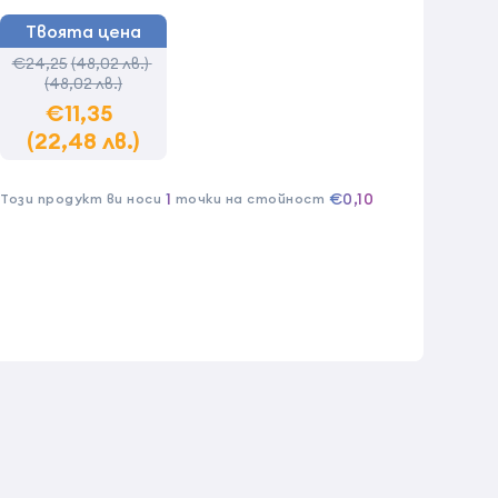
Твоята цена
€24,25
(48,02 лв.)
(48,02 лв.)
€11,35
(22,48 лв.)
1
€0,10
Този продукт ви носи
точки на стойност