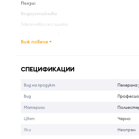
Ползи:
Водоустойчива
Закопчава се с щипки
Класически дизайн
Виж повече
Име на атрибута
Стойност 
Цвят:
Черна
СПЕЦИФИКАЦИИ
Вид на продукт
Пелерина 
Вид
Професио
Материал
Полиесте
Цвят
Черно
Яка
Неопрен