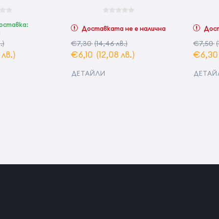
оставка:
Доставката не е налична
Дост
т
.)
€7,30
(14,46 лв.)
€7,50
(
 лв.)
€6,10
(12,08 лв.)
€6,3
ДЕТАЙЛИ
ДЕТАЙ