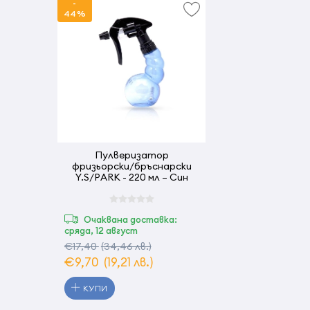
-
44%
Пулверизатор
фризьорски/бръснарски
Y.S/PARK - 220 мл – Син
Очаквана доставка:
сряда, 12 август
€17,40
(34,46 лв.)
€9,70
(19,21 лв.)
КУПИ