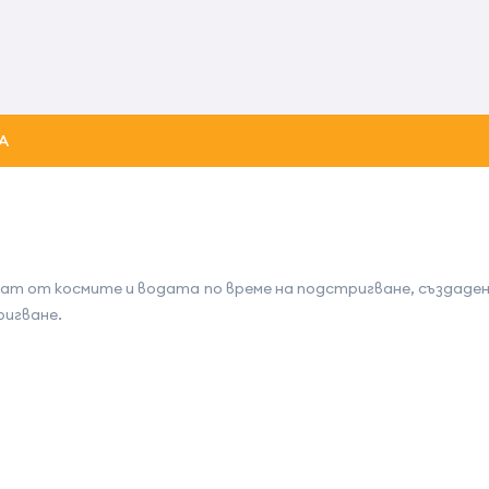
А
ат от космите и водата по време на подстригване, създаде
ригване.