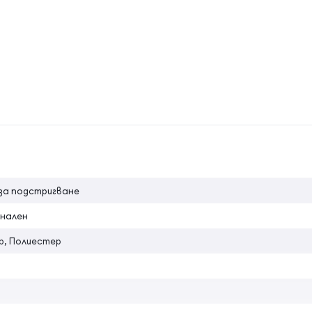
на атрибута
за подстригване
нален
р, Полиестер