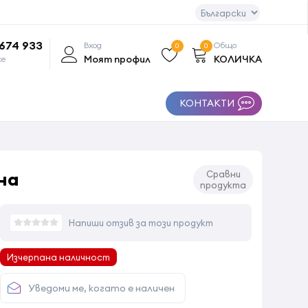
 674 933
Вход
Общо
0
0
Моят профил
КОЛИЧКА
се
КОНТАКТИ
на
Сравни
продукта
Напиши отзив за този продукт
Изчерпана наличност
Уведоми ме, когато е наличен