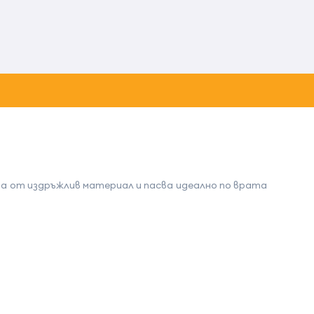
на от издръжлив материал и пасва идеално по врата