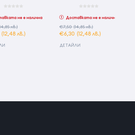
авката не е налична
Доставката не е налична
14,85 лв.)
€7,50
(14,85 лв.)
0
(12,48 лв.)
€6,30
(12,48 лв.)
ЛИ
ДЕТАЙЛИ