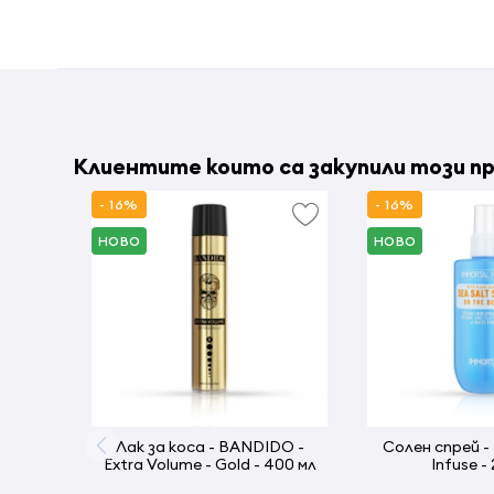
Клиентите които са закупили този пр
- 16%
- 16%
НОВО
НОВО
Лак за коса - BANDIDO -
Солен спрей -
Extra Volume - Gold - 400 мл
Infuse -