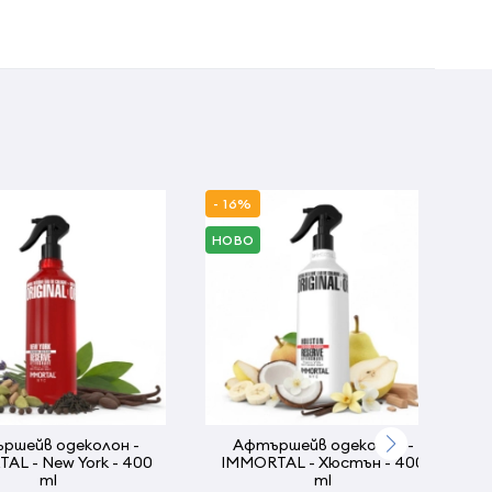
- 16%
НОВО
ршейв одеколон -
Афтършейв одеколон -
AL - New York - 400
IMMORTAL - Хюстън - 400
ml
ml