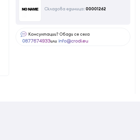
Складова единица:
00001262
Консултации? Обади се сега
или
0877674933
info@crodi.eu