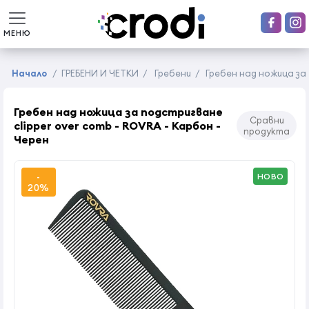
МЕНЮ
Начало
/
ГРЕБЕНИ И ЧЕТКИ
/
Гребени
/
Гребен над ножица за 
Гребен над ножица за подстригване
Сравни
clipper over comb - ROVRA - Карбон -
продукта
Черен
-
НОВО
20%