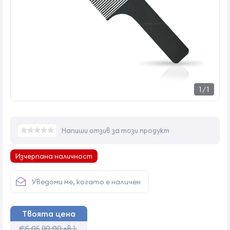
1
/
1
Напиши отзив за този продукт
Изчерпана наличност
Уведоми ме, когато е наличен
Твоята цена
€5,05
(10,00 лв.)