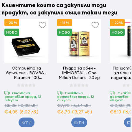
Клиентите които са закупили този
продукт, са закупили също така и тези
- 20%
- 15%
- 22%
НОВО
НОВО
НОВО
Остриета за
Пудра за обем -
Почиств
бръснене - ROVRA -
IMMORTAL - One
за маши
Platinum 100
Million Dollars - 20 гр
подстригва
ножчета
500 мл
Очаквана
Очаквана
Очаква
доставка: сряда, 12
доставка: сряда, 12
доставка: с
август
август
август
€5,05
(10,00 лв.)
€7,90
(15,64 лв.)
€10,30
(20
€4,05
(8,02 лв.)
€6,70
(13,27 лв.)
€8,10
(16,
КУПИ
КУПИ
КУ