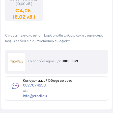
(10,00 лв.)
€4,05
(8,02 лв.)
С нова технология от карбонови фибри, лек и издръжлив,
този гребен е с антистатичен ефект.
Складова единица:
00003391
Консултации? Обади се сега
0877674933
или
info@crodi.eu