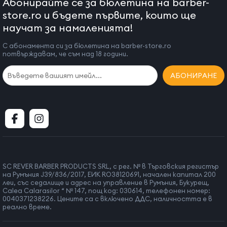
Абонирайте се за бюлетина на barber-
store.ro и бъдете първите, които ще
научат за намаленията!
С абонамента си за бюлетина на barber-store.ro
потвърждавам, че съм над 18 години.
АБОНИРАНЕ
SC REVER BARBER PRODUCTS SRL, с рег. № в Търговския регистър
на Румъния J39/836/2017, ЕИК RO38120691, начален капитал 200
леи, със седалище и адрес на управление в Румъния, Букурещ,
Calea Calarasilor “ № 147, пощ код: 030614, телефонен номер:
0040371238226. Цените са с включено ДДС, наличността е в
реално време.