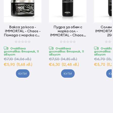
Вакса за коса -
Пудра за обем с
Солен 
IMMORTAL - Chaos -
морка сол -
IMMORTAL 
Помада с морска сол
IMMORTAL - Chaos -
250
- 100 мл
20 гр
Очаквана
Очаквана
Очаква
доставка: вторник, 11
доставка: вторник, 11
доставка: в
август
август
август
€7,10
(14,06 лв.)
€7,50
(14,85 лв.)
€6,70
(13,
€5,90
(11,68 лв.)
€6,30
(12,48 лв.)
€5,70
(11,
КУПИ
КУПИ
КУ