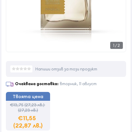
1
/
2
Напиши отзив за този продукт
Очаквана доставка:
вторник, 11 август
Твоята цена
€13,75
(27,23 лв.)
(27,23 лв.)
€11,55
(22,87 лв.)