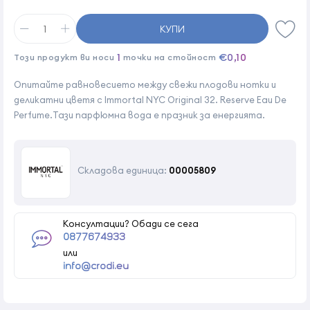
КУПИ
1
€0,10
Този продукт ви носи
точки на стойност
Опитайте равновесието между свежи плодови нотки и
деликатни цветя с Immortal NYC Original 32. Reserve Eau De
Perfume.Тази парфюмна вода е празник за енергията.
Складова единица:
00005809
Консултации? Обади се сега
0877674933
или
info@crodi.eu