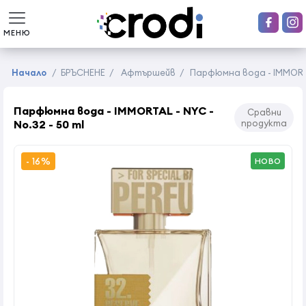
МЕНЮ
Начало
/
БРЪСНЕНЕ
/
Афтършейв
/
Парфюмна вода - IMMORTAL
Парфюмна вода - IMMORTAL - NYC -
Сравни
No.32 - 50 ml
продукта
- 16%
НОВО