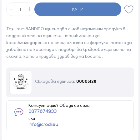
КУПИ
Този път BANDIDO изненадва с нов незаменим продукт в
поддръжката на един мъж - тоник лосион за
коса.Благодарение на специалната си формула, помага за
забавяне на косопада и подобрява кръвообръщението на
скалпа, като и придава здрав вид на косата.
Складова единица:
00005128
Консултации? Обади се сега
0877674933
или
info@crodi.eu