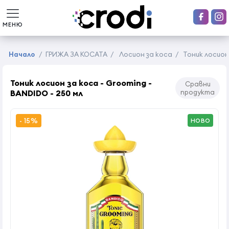
МЕНЮ
Начало
/
ГРИЖА ЗА КОСАТА
/
Лосион за коса
/
Тоник лосион 
Тоник лосион за коса - Grooming -
Сравни
BANDIDO - 250 мл
продукта
- 15%
НОВО