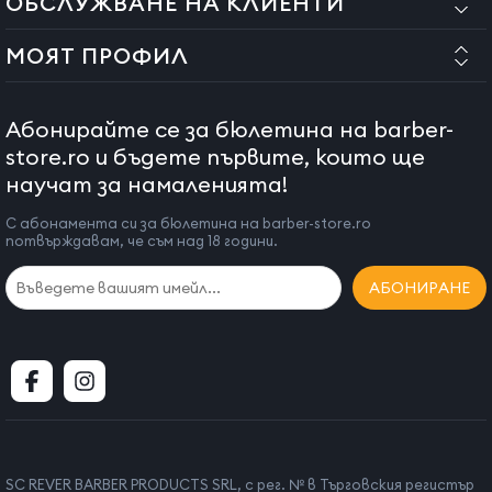
ОБСЛУЖВАНЕ НА КЛИЕНТИ
МОЯТ ПРОФИЛ
Абонирайте се за бюлетина на barber-
store.ro и бъдете първите, които ще
научат за намаленията!
С абонамента си за бюлетина на barber-store.ro
потвърждавам, че съм над 18 години.
АБОНИРАНЕ
SC REVER BARBER PRODUCTS SRL, с рег. № в Търговския регистър