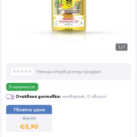
1
/
1
Напиши отзив за този продукт
В наличност
Очаквана доставка:
четвъртък, 13 август
Твоята цена
€6,90
€5,90