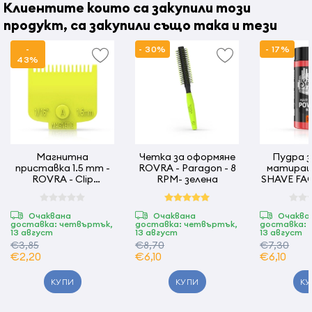
Клиентите които са закупили този
продукт, са закупили също така и тези
-
- 30%
- 17%
43%
Магнитна
Четка за оформяне
Пудра з
приставка 1.5 mm -
ROVRA - Paragon - 8
матиращ
ROVRA - Clip
RPM- зелена
SHAVE FAC
Magnetic - Зелена
gr - 
Очаквана
Очаквана
Очаква
доставка: четвъртък,
доставка: четвъртък,
доставка: 
13 август
13 август
13 август
€3,85
€8,70
€7,30
€2,20
€6,10
€6,10
КУПИ
КУПИ
КУ