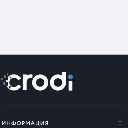
Начин на употреба
Нанесете количеството вакса от което се нуждаете в
зависимост от дължината на косата, разнесете
равномерно и оформете.Aplicati
Страна на произход
: Турция
ИНФОРМАЦИЯ