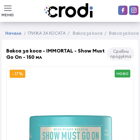
МЕНЮ
Начало
/
ГРИЖА ЗА КОСАТА
/
Вакса за коса
/
Вакса за коса 
Вакса за коса - IMMORTAL - Show Must
Сравни
Go On - 150 мл
продукта
- 17%
НОВО