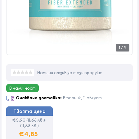
1
/
3
Напиши отзив за този продукт
В наличност
Очаквана доставка:
вторник, 11 август
Твоята цена
€5,90
(11,68 лв.)
(11,68 лв.)
€4,85