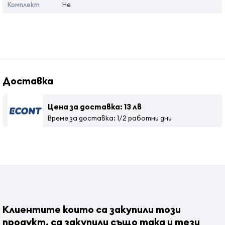
Комплект
Не
изплакнете обилно косата с вода и измийте с шампоан.
Страна на произход:
Индонезия
Доставка
Цена за доставка: 13 лв
Време за доставка: 1/2 работни дни
Клиентите които са закупили този
продукт, са закупили също така и тези