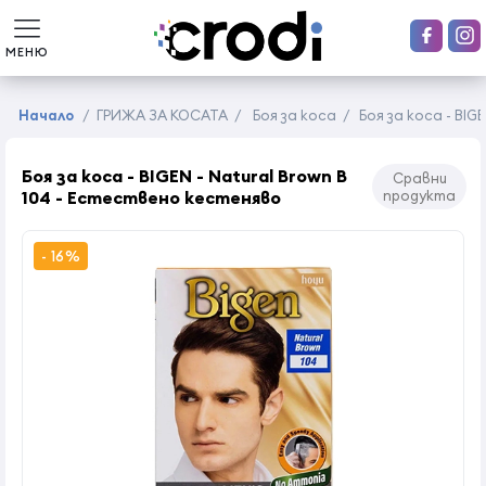
МЕНЮ
Начало
/
ГРИЖА ЗА КОСАТА
/
Боя за коса
/
Боя за коса - BIG
Боя за коса - BIGEN - Natural Brown B
Сравни
104 - Естествено кестеняво
продукта
- 16%