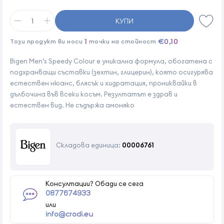
КУПИ
1
€0,10
Този продукт ви носи
точки на стойност
Bigen Men’s Speedy Colour е уникална формула, обогатена с
подхранващи съставки (зехтин, глицерин), която осигурява
естествен нюанс, блясък и хидратация, прониквайки в
дълбочина във всеки косъм. Резултатът е здрав и
естествен вид. Не съдържа амоняко
Складова единица:
00006761
Консултации? Обади се сега
0877674933
или
info@crodi.eu