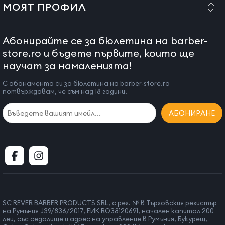
МОЯТ ПРОФИЛ
Абонирайте се за бюлетина на barber-
store.ro и бъдете първите, които ще
научат за намаленията!
С абонамента си за бюлетина на barber-store.ro
потвърждавам, че съм над 18 години.
АБОНИРАНЕ
SC REVER BARBER PRODUCTS SRL, с рег. № в Търговския регистър
на Румъния J39/836/2017, ЕИК RO38120691, начален капитал 200
леи, със седалище и адрес на управление в Румъния, Букурещ,