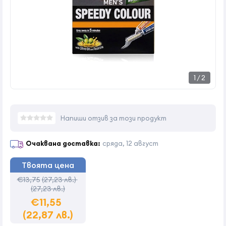
1
/
2
Напиши отзив за този продукт
Очаквана доставка:
сряда, 12 август
Твоята цена
€13,75
(27,23 лв.)
(27,23 лв.)
€11,55
(22,87 лв.)