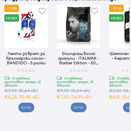
- 33%
- 17%
НОВО
НОВО
Ленти за врат за
Епилиращ восък
Шампоан 
бръснарски салон -
гранули - ITALWAX -
- Кератин
BANDIDO - 5 ролки
Barber Edition - 500
гр
Очаквана
Очаквана
Очаква
доставка: сряда, 12
доставка: сряда, 12
доставка: с
август
август
август
€7,90
(15,64 лв.)
€7,90
(15,64 лв.)
€7,30
(14,
€5,25
(10,40 лв.)
€7,50
(14,85 лв.)
€6,10
(12,
КУПИ
КУПИ
КУ