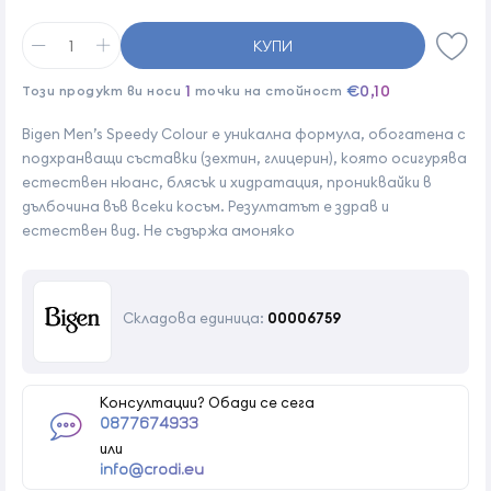
КУПИ
1
€0,10
Този продукт ви носи
точки на стойност
Bigen Men’s Speedy Colour е уникална формула, обогатена с
подхранващи съставки (зехтин, глицерин), която осигурява
естествен нюанс, блясък и хидратация, прониквайки в
дълбочина във всеки косъм. Резултатът е здрав и
естествен вид. Не съдържа амоняко
Складова единица:
00006759
Консултации? Обади се сега
0877674933
или
info@crodi.eu