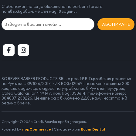
С абонамента си за бюлетина на barber-store.ro
потвърждавам, че съм над 18 години.
АБОНИРАНЕ
SC REVER BARBER PRODUCTS SRL, с рег. № в Търговския регистър
на Румъния J39/836/2017, ЕИК RO38120691, начален капитал 200
леи, със седалище и адрес на управление в Румъния, Букурещ,
Calea Calarasilor “ № 147, пощ код: 030614, телефонен номер:
0040371238226. Цените са с включено ДДС, наличността е в
реално време.
Copyright © 2026 Crodi. Всички права запазени.
Powered by
nopCommerce
| Създадено от
Ecom Digital