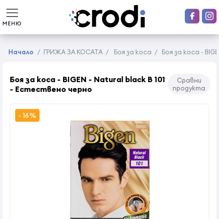
МЕНЮ
Начало
/
ГРИЖА ЗА КОСАТА
/
Боя за коса
/
Боя за коса - BIG
Боя за коса - BIGEN - Natural black B 101
Сравни
- Естествено черно
продукта
- 16%