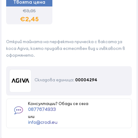
Твоята цена
€3,05
€2,45
Открий тайната на перфектна прическа с ваксата за
коса Agiva, която придава естествен вид и гъвкавост в
оформянето.
Складова единица:
00004294
Консултации? Обади се сега
0877674933
или
info@crodi.eu