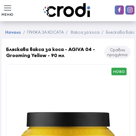
МЕНЮ
Начало
/
ГРИЖА ЗА КОСАТА
/
Вакса за коса
/
Бляскава вакса
Бляскава вакса за коса - AGIVA 04 -
Сравни
Grooming Yellow - 90 мл
продукта
НОВО