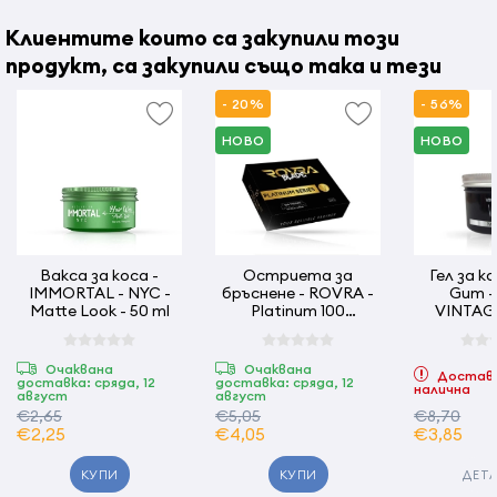
дланите и разнесете равномерно, оформяйки косата.
Клиентите които са закупили този
Страна на произход:
Турция
продукт, са закупили също така и тези
- 20%
- 56%
НОВО
НОВО
Вакса за коса -
Остриета за
Гел за коса -
IMMORTAL - NYC -
бръснене - ROVRA -
Gum -
Matte Look - 50 ml
Platinum 100
VINTAGE
ножчета
Очаквана
Очаквана
Доставк
доставка: сряда, 12
доставка: сряда, 12
налична
август
август
€2,65
€5,05
€8,70
€2,25
€4,05
€3,85
КУПИ
КУПИ
ДЕТ