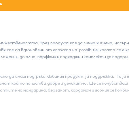
А
 мъжествеността. Чрез продуктите за лична хигиена, насърч
ките са вдъхновени от епохата на prohibitiei когато се е 
ложения, до олиа, парфюми и подходящи комплекти за подаръц
 лесно да имаш под ръка любимия продукт за поддръжка. Този
аромат който почиства добре и деликатно. Ще се почувстваш
отките на мандарина, бергамот, кардамом и ясомия се комб