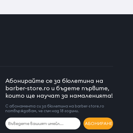
Абонирайте се за бюлетина на
barber-store.ro и бъдете първите,
които ще научат за намаленията!
С абонамента си за бюлетина на barber-store.ro
потвърждавам, че съм над 18 години.
АБОНИРАНЕ