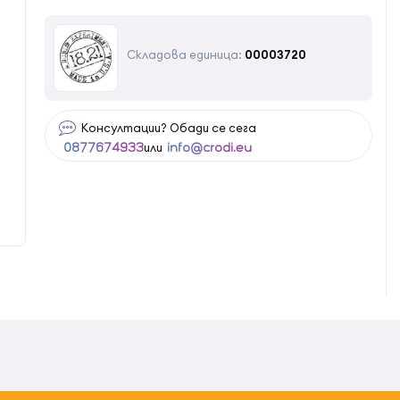
Складова единица:
00003720
Консултации? Обади се сега
или
0877674933
info@crodi.eu