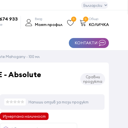
 674 933
Вход
Общо
0
0
Моят профил
КОЛИЧКА
се
КОНТАКТИ
te Mahogany - 100 мл
 - Absolute
Сравни
продукта
Напиши отзив за този продукт
Изчерпана наличност