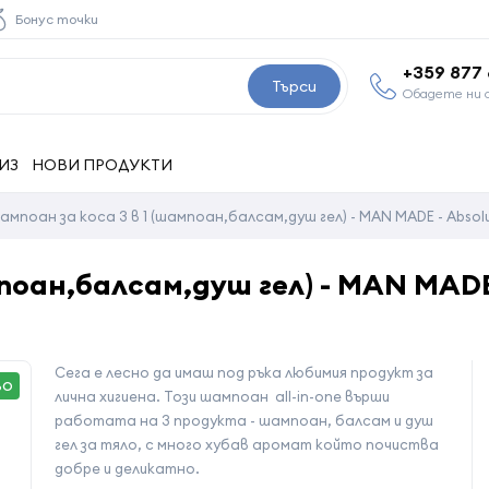
Бонус точки
+359 877
Търси
Обадете ни 
ИЗ
НОВИ ПРОДУКТИ
ампоан за коса 3 в 1 (шампоан,балсам,душ гел) - MAN MADE - Absolu
мпоан,балсам,душ гел) - MAN MADE
Сега е лесно да имаш под ръка любимия продукт за
ВО
лична хигиена. Този шампоан all-in-one върши
работата на 3 продукта - шампоан, балсам и душ
гел за тяло, с много хубав аромат който почиства
добре и деликатно.