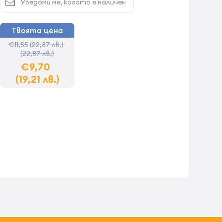
Уведоми ме, когато е наличен
Твоята цена
€11,55
(22,87 лв.)
(22,87 лв.)
€9,70
(19,21 лв.)