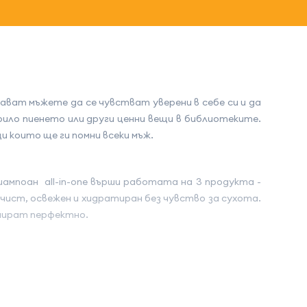
ават мъжете да се чувстват уверени в себе си и да
крило пиенето или други ценни вещи в библиотеките.
и които ще ги помни всеки мъж.
 шампоан all-in-one върши работата на 3 продукта -
 чист, освежен и хидратиран без чувство за сухота.
инират перфектно.