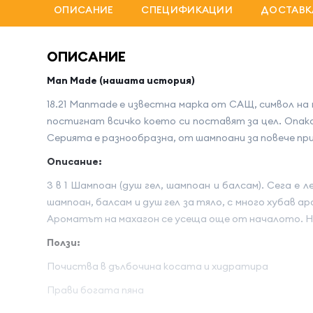
ОПИСАНИЕ
СПЕЦИФИКАЦИИ
ДОСТАВК
ОПИСАНИЕ
Man Made (нашата история)
18.21 Manmade е известна марка от САЩ, символ на
постигнат всичко което си поставят за цел. Опаков
Серията е разнообразна, от шампоани за повече при
Описание:
3 в 1 Шампоан (душ гел, шампоан и балсам). Сега е
шампоан, балсам и душ гел за тяло, с много хубав 
Ароматът на махагон се усеща още от началото. Н
Ползи:
Почиства в дълбочина косата и хидратира
Прави богата пяна