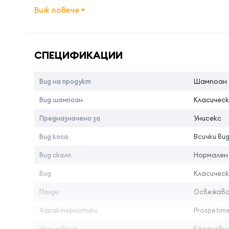
С много хубав аромат
Виж повече
Начин на употреба:
Име на атрибута
Стойност 
Шампонисайте добре влажната коса и изплакнете. 
Страна на произход:
Америка
СПЕЦИФИКАЦИИ
Вид на продукт
Шампоан
Вид шампоан
Класическ
Предназначено за
Унисекс
Вид коса
Всички ви
Вид скалп
Нормален
Вид
Класическ
Ползи
Освежав
Характеристики
Prospetim
Използване
Ежедневн