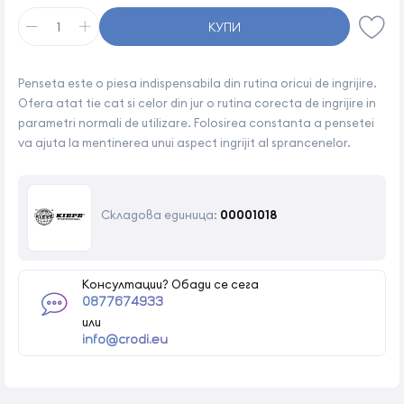
КУПИ
Penseta este o piesa indispensabila din rutina oricui de ingrijire.
Ofera atat tie cat si celor din jur o rutina corecta de ingrijire in
parametri normali de utilizare. Folosirea constanta a pensetei
va ajuta la mentinerea unui aspect ingrijit al sprancenelor.
Складова единица:
00001018
Консултации? Обади се сега
0877674933
или
info@crodi.eu