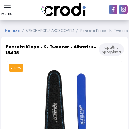
МЕНЮ
Начало
/
БРЪСНАРСКИ АКСЕСОАРИ
/
Penseta Kiepe - K- Tweezer
Penseta Kiepe - K- Tweezer - Albastru -
Сравни
15408
продукта
- 17%