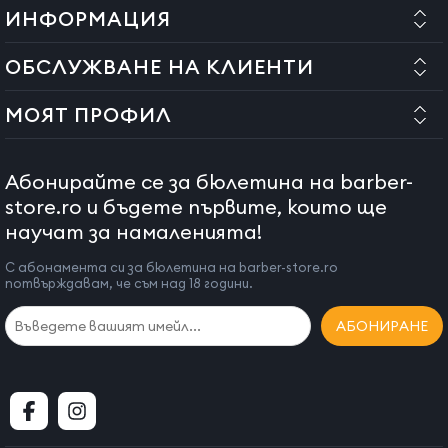
ИНФОРМАЦИЯ
ОБСЛУЖВАНЕ НА КЛИЕНТИ
МОЯТ ПРОФИЛ
Абонирайте се за бюлетина на barber-
store.ro и бъдете първите, които ще
научат за намаленията!
С абонамента си за бюлетина на barber-store.ro
потвърждавам, че съм над 18 години.
АБОНИРАНЕ