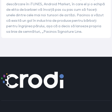
descărcare în iTUNES, Android Market, în care el și o echipă
de elita de barbieri vă învață pas cu pas cum să faceți
unele dintre cele mai noi tunsori de astăzi. Pacinos a văzut
că există un gol în industria de produse pentru bărbați
pentru îngrijirea părului, așa că a decis să lanseze propria
sa linie de semnături, „Pacinos Signature Line.