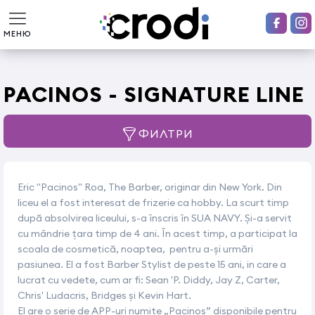
МЕНЮ
PACINOS - SIGNATURE LINE
ФИЛТРИ
Eric "Pacinos" Roa, The Barber, originar din New York. Din
liceu el a fost interesat de frizerie ca hobby. La scurt timp
după absolvirea liceului, s-a înscris în SUA NAVY. Și-a servit
cu mândrie țara timp de 4 ani. În acest timp, a participat la
scoala de cosmetică, noaptea, pentru a-și urmări
pasiunea. El a fost Barber Stylist de peste 15 ani, in care a
lucrat cu vedete, cum ar fi: Sean 'P. Diddy, Jay Z, Carter,
Chris' Ludacris, Bridges și Kevin Hart.
El are o serie de APP-uri numite „Pacinos” disponibile pentru