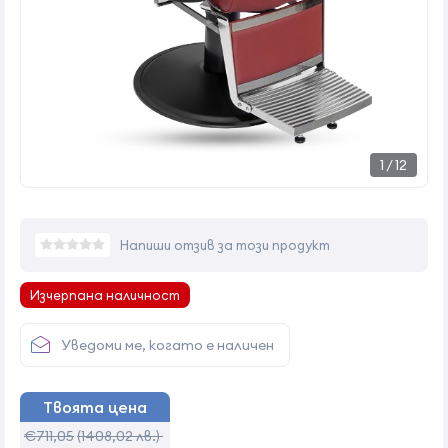
1
/
12
Напиши отзив за този продукт
Изчерпана наличност
Уведоми ме, когато е наличен
Твоята цена
€711,05
(1408,02 лв.)