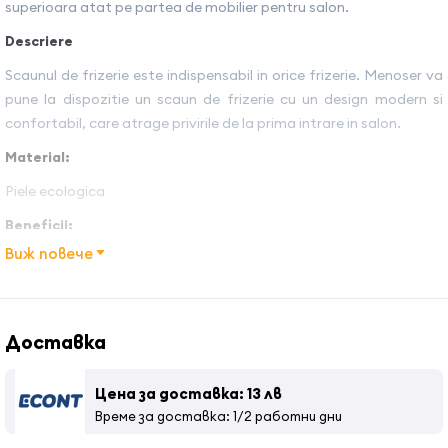
superioara atat pe partea de mobilier pentru salon.
Descriere
Scaunul de frizerie este indispensabil in orice frizerie. Menoser va
pune la dispozitie un scaun de frizerie cu un design modern si
confortabil, care atrage privirile de la prima intrare in salon.
Material
:
Piele ecologica
Beneficii:
Виж повече
Mecanism de inclinare
Baza rotunda cu capacitate foarte mare
Pompa hidraulica cu sistem de blocare
Mecanism de blocare a tetierei
Доставка
Dimensiuni:
Цена за доставка: 13 лв
Inaltime: 103-119 cm
Време за доставка: 1/2 работни дни
Inaltime spatar: 68 cm