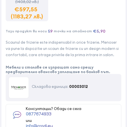
(1408,02 лв.)
€597,55
(1183,27 лв.)
59
€5,90
Този продукт ви носи
точки на стойност
Scaunul de frizerie este indispensabil in orice frizerie. Menoser
va pune la dispozitie un scaun de frizerie cu un design modern si
confortabil, care atrage privirile de la prima intrare in salon.
Мебели и столове се изпращат само срещу
предварително авансово заплащане по банков път.
Складова единица:
00003012
Консултации? Обади се сега
0877674933
или
info@crodi.eu