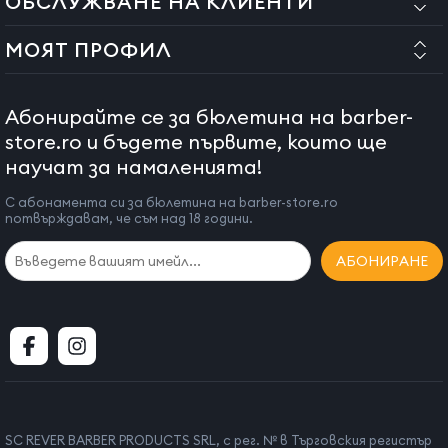
ОБСЛУЖВАНЕ НА КЛИЕНТИ
МОЯТ ПРОФИЛ
Абонирайте се за бюлетина на barber-
store.ro и бъдете първите, които ще
научат за намаленията!
С абонамента си за бюлетина на barber-store.ro
потвърждавам, че съм над 18 години.
АБОНИРАНЕ
SC REVER BARBER PRODUCTS SRL, с рег. № в Търговския регистър