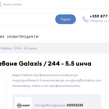
Бонус точки
+359 877
Търси
Обадете ни 
ИЗ
НОВИ ПРОДУКТИ
alaxis / 244 - 5.5 инча
ане Galaxis / 244 - 5.5 инча
Kiepe Galaxis професионална ножица за
подстригване 5.5 инча може да се използва както от
начинаещи, така и от професионалисти.
Складова единица:
00002235