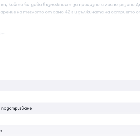
нт, който ви дава възможност за прецизно и лесно рязане.
одарение на теглото от само 42 г и дължината на острието от
ка
на атрибута
а подстригване
а