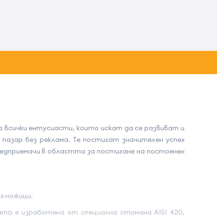
а всички ентусиасти, които искат да се развиват и
 пазар без реклама. Те постигат значителен успех
редприемачи в областта за постигане на постоянен
х ножици.
ата е изработена от специална стомана AISI 420,