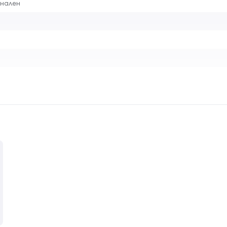
нален
нално