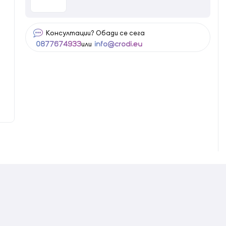
Консултации? Обади се сега
или
0877674933
info@crodi.eu