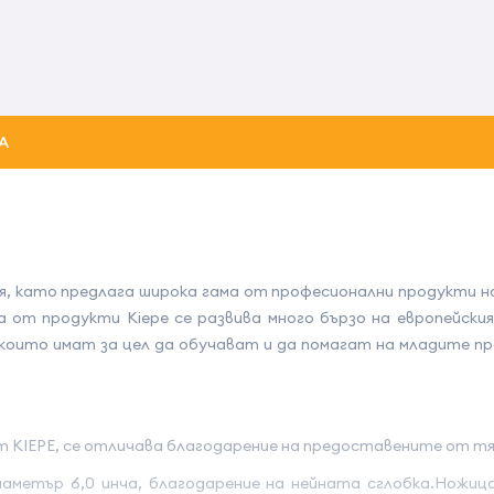
А
ия, като предлага широка гама от професионални продукти н
 от продукти Kiepe се развива много бързо на европейския
които имат за цел да обучават и да помагат на младите п
т KIEPE, се отличава благодарение на предоставените от тя
аметър 6,0 инча, благодарение на нейната сглобка.Ножиц