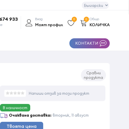
 674 933
Вход
Общо
0
0
Моят профил
КОЛИЧКА
се
КОНТАКТИ
Сравни
продукта
Напиши отзив за този продукт
В наличност
Очаквана доставка:
вторник, 11 август
Твоята цена