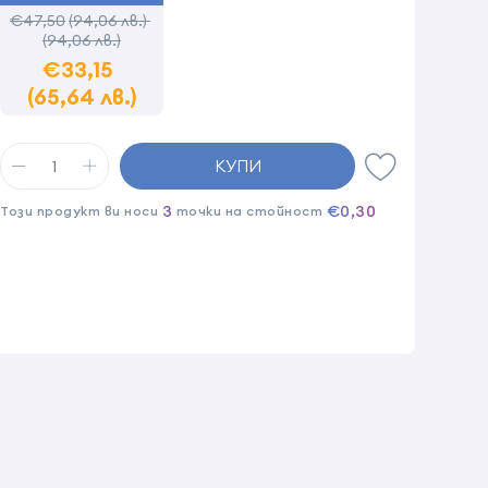
€47,50
(94,06 лв.)
(94,06 лв.)
€33,15
(65,64 лв.)
КУПИ
3
€0,30
Този продукт ви носи
точки на стойност