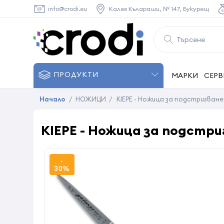
info@crodi.eu
Калея Кълараши, № 147, Букурещ
ПРОДУКТИ
МАРКИ
СЕРВ
Начало
/
НОЖИЦИ
/
KIEPE - Ножица за подстригване G
KIEPE - Ножица за подстригв
-
30%