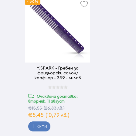
- 60%
Y.SPARK - Гребен за
фризьорски салон/
коафьор - 339 - лилав
Очаквана доставка:
вторник, 11 август
€13,55
(26,83 лв.)
€5,45
(10,79 лв.)
КУПИ