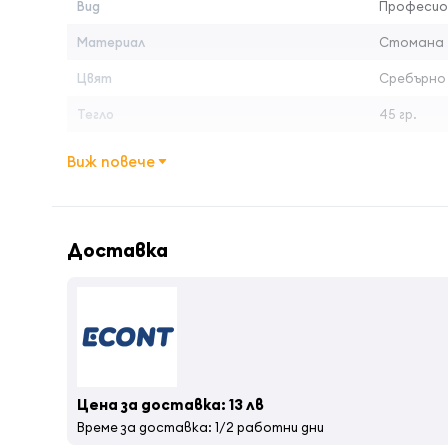
Вид
Професио
Материал
Стомана
Цвят
Сребърно
Тегло
45 гр.
Дължина на острието
6 см
Виж повече
Вид употреба
Професио
Материал на острието
Стомана
Доставка
Цена за доставка: 13 лв
Време за доставка: 1/2 работни дни