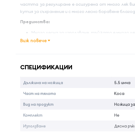
частта за регулиране е осигурена от много лек ви
кутия за съхранение и с много лесно боравене благ
Предимства:
Много лесна за използване, тъй като е много ле
Дължина на рязане -6 см
Виж повече
Изработен от специална стомана AISI 420
Име на атрибута
Стойност 
Страна на произход:
Италия
СПЕЦИФИКАЦИИ
Дължина на ножица
5.5 инча
Част на тялото
Коса
Вид на продукт
Ножица з
Комплект
Не
Използване
Дясна рък