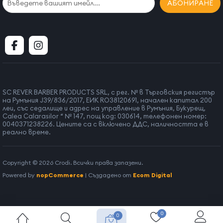
АБОНИРАНЕ
SC REVER BARBER PRODUCTS SRL, с рег. № в Търговския регистър
на Румъния J39/836/2017, ЕИК RO38120691, начален капитал 200
леи, със седалище и адрес на управление в Румъния, Букурещ,
Calea Calarasilor “ № 147, пощ код: 030614, телефонен номер:
0040371238226. Цените са с включено ДДС, наличността е в
реално време.
Copyright © 2026 Crodi. Всички права запазени.
Powered by
nopCommerce
| Създадено от
Ecom Digital
0
0