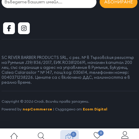
АБОНИРАНЕ
SC REVER BARBER PRODUCTS SRL, с рег. № в Търговския регистър
на Румъния J39/836/2017, ЕИК RO38120691, начален капитал 200
леи, със седалище и адрес на управление в Румъния, Букурещ,
Calea Calarasilor “ № 147, пощ код: 030614, телефонен номер:
0040371238226. Цените са с включено ДДС, наличността е в
реално време.
Copyright © 2026 Crodi. Всички права запазени.
Powered by
nopCommerce
| Създадено от
Ecom Digital
0
0