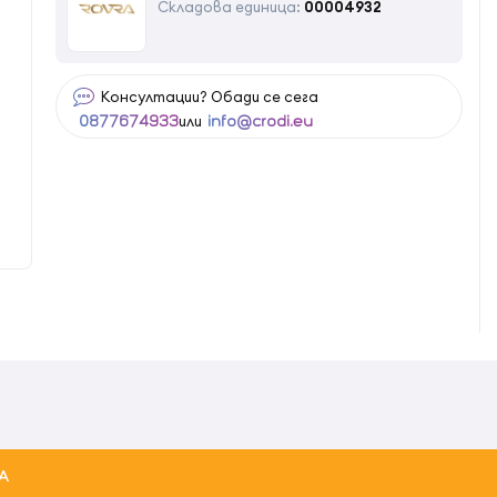
Складова единица:
00004932
Консултации? Обади се сега
или
0877674933
info@crodi.eu
А