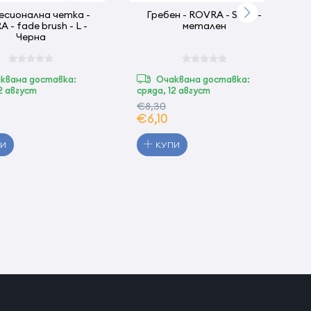
сионална четка -
Гребен - ROVRA - Sleek -
 - fade brush - L -
метален
Черна
квана доставка:
Очаквана доставка:
12 август
сряда, 12 август
€8,30
€6,10
ПИ
КУПИ