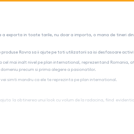
a exporta in toate tarile, nu doar a importa, o mana de tineri din 
roduse Rovra sa ii ajute pe toti utilizatorii sa isi desfasoare activit
cel mai inalt nivel pe plan international, reprezentand Romania, ati
st domeniu precum si prima alegere a pasionatilor.
e vei simti mandru ca ele te reprezinta pe plan international.
uta la obtinerea unui look cu volum de la radacina, fiind evidentia
 indirect pentru a usca delicat