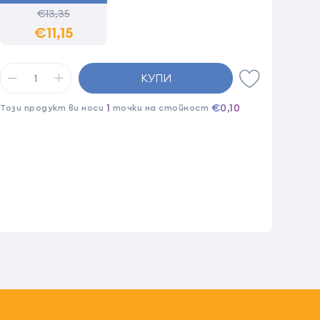
€13,35
€11,15
КУПИ
1
€0,10
Този продукт ви носи
точки на стойност