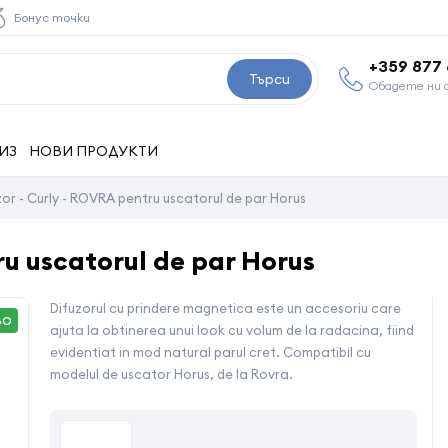
Бонус точки
+359 877
Търси
Обадете ни 
ИЗ
НОВИ ПРОДУКТИ
zor - Curly - ROVRA pentru uscatorul de par Horus
ru uscatorul de par Horus
Difuzorul cu prindere magnetica este un accesoriu care
ВО
ajuta la obtinerea unui look cu volum de la radacina, fiind
evidentiat in mod natural parul cret. Compatibil cu
modelul de uscator Horus, de la Rovra.