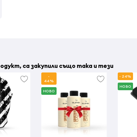
одукт, са закупили също така и тези
-
- 24%
44%
НОВО
НОВО