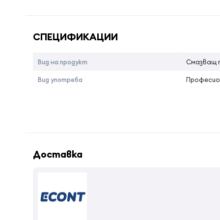
Ofera volum si pune in valoare parul cret natural
Reduce electrizarea parului
Име на атрибута
Стойност 
СПЕЦИФИКАЦИИ
Вид на продукт
Смазващ 
Вид употреба
Професио
Доставка