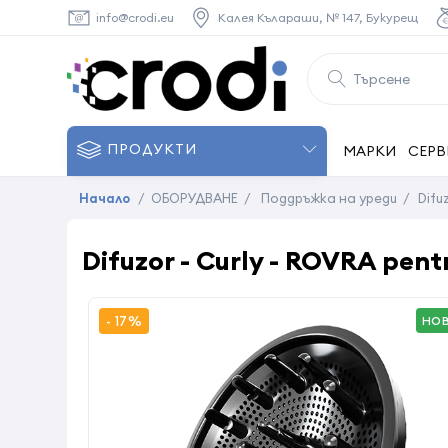
info@crodi.eu
Калея Кълараши, № 147, Букурещ
ПРОДУКТИ
МАРКИ
СЕРВ
Начало
/
ОБОРУДВАНЕ
/
Поддръжка на уреди
/
Difu
Difuzor - Curly - ROVRA pent
- 17%
НО