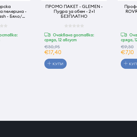
арска
ПРОМО ПАКЕТ - GLEMEN -
Профе
а пелерина -
Пудра за обем - 2+1
ROVRA
sh - Бяло/
БЕЗПЛАТНО
но
оставка:
Очаквана доставка:
Оча
т
сряда, 12 август
сряда, 
€30,95
€9,30
€17,40
€7,10
КУПИ
КУ