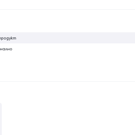
на атрибута
продукт
нално