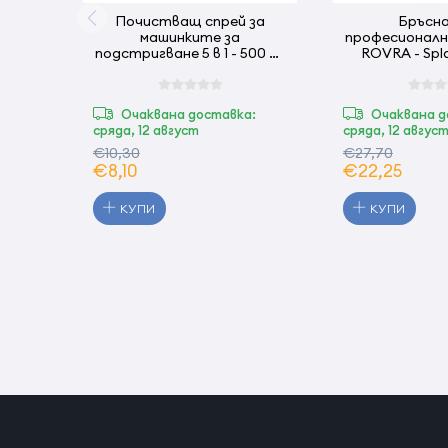
Почистващ спрей за
Бръсн
машинките за
професионалн
подстригване 5 в 1 - 500 мл
ROVRA - Spla
ROVRA
Чер
Очаквана доставка:
Очаквана д
сряда, 12 август
сряда, 12 авгус
€10,30
€27,70
€8,10
€22,25
КУПИ
КУПИ