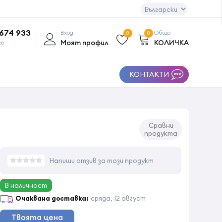
 674 933
Вход
Общо
0
0
Моят профил
КОЛИЧКА
се
КОНТАКТИ
Сравни
продукта
Напиши отзив за този продукт
В наличност
Очаквана доставка:
сряда, 12 август
Твоята цена