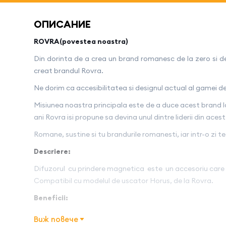
ОПИСАНИЕ
ROVRA(povestea noastra)
Din dorinta de a crea un brand romanesc de la zero si de 
creat brandul Rovra.
Ne dorim ca accesibilitatea si designul actual al gamei de p
Misiunea noastra principala este de a duce acest brand la 
ani Rovra isi propune sa devina unul dintre liderii din ace
Romane, sustine si tu brandurile romanesti, iar intr-o zi t
Descriere:
Difuzorul cu prindere magnetica este un accesoriu care aj
Compatibil cu modelul de uscator Horus, de la Rovra.
Beneficii:
Protejeaza parul-difuzorul foloseste caldura in mod
Виж повече