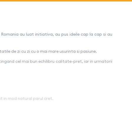
Romania au luat initiativa, au pus ideile cap la cap si au
atile de zi cu zi cu o mai mare usurinta si pasiune.
ngand cel mai bun echilibru calitate-pret, iar in urmatorii
t in mod natural parul cret.