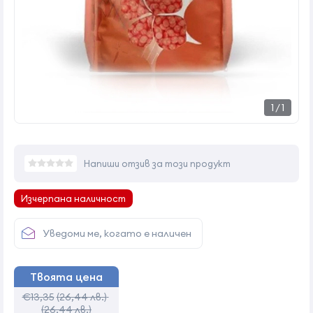
1
/
1
Напиши отзив за този продукт
Изчерпана наличност
Уведоми ме, когато е наличен
Твоята цена
€13,35
(26,44 лв.)
(26,44 лв.)