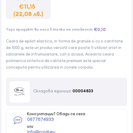
€11,15
(22,08 лв.)
1
€0,10
Този продукт ви носи
точки на стойност
Ceara de epilat elastica, in forma de granule si cu o cantitate
de 1000 g, este un produs versatil care poate fi utilizat atat in
saloanele de infrumusetare, cat si acasa. Aceasta ceara
polimerica sintetica de calitate premium este special
conceputa pentru utilizarea in zonele corpului.
Складова единица:
00004833
Консултации? Обади се сега
0877674933
или
info@crodi.eu