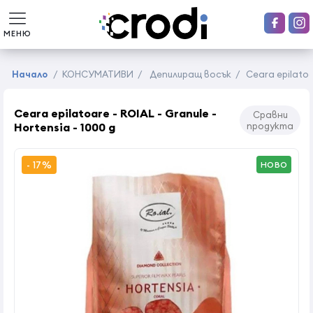
МЕНЮ
Начало
/
КОНСУМАТИВИ
/
Депилиращ восък
/
Ceara epilatoar
Ceara epilatoare - ROIAL - Granule -
Сравни
Hortensia - 1000 g
продукта
- 17%
НОВО