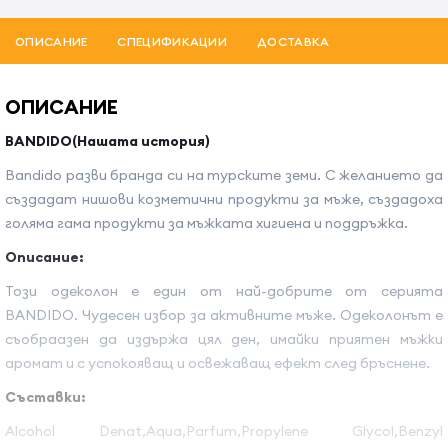
ОПИСАНИЕ
СПЕЦИФИКАЦИИ
ДОСТАВКА
ОПИСАНИЕ
BANDIDO(Нашата история)
Bandido разви бранда си на турските земи. С желанието да
създадат нишови козметични продукти за мъже, създадоха
голяма гама продукти за мъжката хигиена и поддръжка.
Описание:
Този одеколон е един от най-добрите от серията
BANDIDO. Чудесен избор за активните мъже. Одеколонът е
съобраазен да издържа цял ден, имайки приятен мъжки
аромат и с успокояващ и освежаващ ефект след бръснене.
Съставки:
Alcohol Denat,Aqua,Parfum,Propylene Glycol,Benzyl