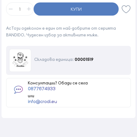
КУПИ
AcТози одеколон е един от най-добрите от серията
BANDIDO. Чудесен избор за активните мъже.
Складова единица:
00001519
Консултации? Обади се сега
0877674933
или
info@crodi.eu