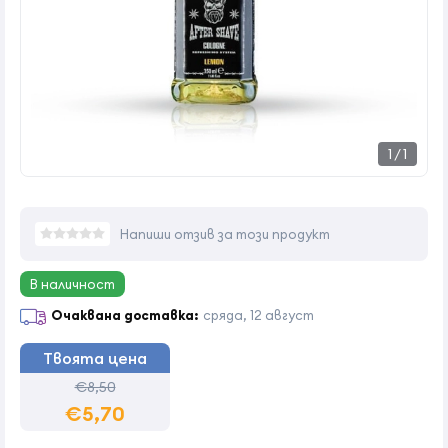
1
/
1
Напиши отзив за този продукт
В наличност
Очаквана доставка:
сряда, 12 август
Твоята цена
€8,50
€5,70