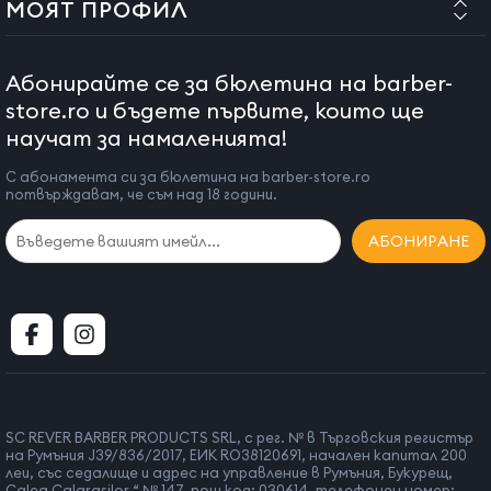
МОЯТ ПРОФИЛ
Абонирайте се за бюлетина на barber-
store.ro и бъдете първите, които ще
научат за намаленията!
С абонамента си за бюлетина на barber-store.ro
потвърждавам, че съм над 18 години.
АБОНИРАНЕ
SC REVER BARBER PRODUCTS SRL, с рег. № в Търговския регистър
на Румъния J39/836/2017, ЕИК RO38120691, начален капитал 200
леи, със седалище и адрес на управление в Румъния, Букурещ,
Calea Calarasilor “ № 147, пощ код: 030614, телефонен номер: