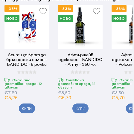
- 33%
- 33%
- 33%
НОВО
НОВО
НОВО
Ленти за врат за
Афтършейв
Афтъ
бръснарски салон -
одеколон - BANDIDO
одеколон 
BANDIDO - 5 ролки
- Army - 350 мл
- Volcan
Очаквана
Очаквана
Очаква
доставка: сряда, 12
доставка: сряда, 12
доставка: с
август
август
август
€7,90
€8,50
€8,50
€5,25
€5,70
€5,70
КУПИ
КУПИ
КУ