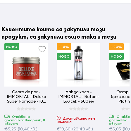
Клиентите които са закупили този
продукт, са закупили също така и тези
НОВО
- 16%
- 20%
НОВО
НОВО
Ceara de par -
Лак за коса -
Остри
IMMORTAL - Deluxe
IMMORTAL - Beton -
бръснене 
Super Pomade - 100
Блясък - 500 мл
Platin
ml
нож
Очаквана
Очаква
Доставката не е
доставка: вторник, 11
доставка: в
налична
август
август
€5,25
(10,40 лв.)
€10,30
(20,40 лв.)
€5,05
(10,