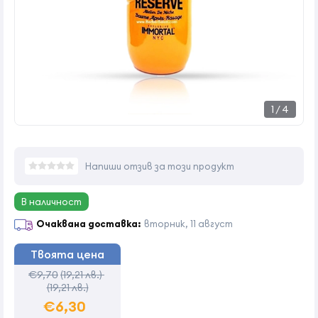
1
/
4
Напиши отзив за този продукт
В наличност
Очаквана доставка:
вторник, 11 август
Твоята цена
€9,70
(19,21 лв.)
(19,21 лв.)
€6,30