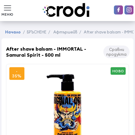
МЕНЮ
Начало
/
БРЪСНЕНЕ
/
Афтършейв
/
After shave balsam - IMMOR
After shave balsam - IMMORTAL -
Сравни
Samurai Spirit - 500 ml
продукта
-
НОВО
35%