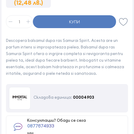
(12,48 лв.)
КУПИ
Descopera balsamul dupa ras Samurai Spirit. Acesta are un
parfum intens si improspateaza pielea. Balsamul dupa ras
Samurai Spirit ofera o ingrijire completa si revigoranta pentru
pielea ta, ideal dupa fiecare barbierit. Imbogatit cu vitamine
esentiale, acest balsam hidrateaza in profunzime si calmeaza
iritatiile, asigurand o piele neteda si sanatoasa.
Складова единица:
00004903
Консултации? Обади се сега
0877674933
или