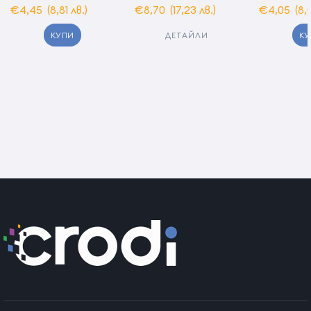
€4,45
(8,81 лв.)
€8,70
(17,23 лв.)
€4,05
(8,
КУПИ
КУ
ДЕТАЙЛИ