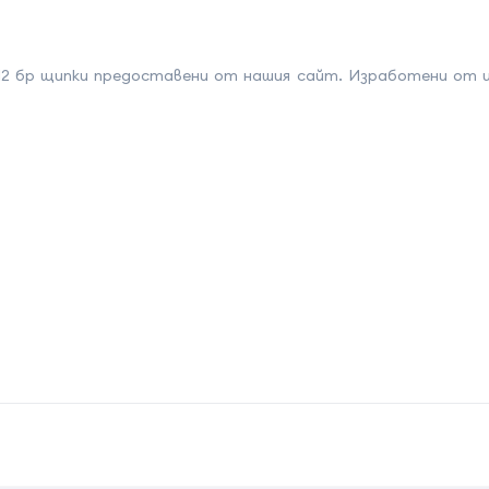
12 бр щипки предоставени от нашия сайт. Изработени от и
на атрибута