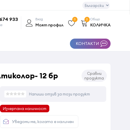
 674 933
Вход
Общо
0
0
Моят профил
КОЛИЧКА
се
КОНТАКТИ
лтиколор- 12 бр
Сравни
продукта
Напиши отзив за този продукт
Изчерпана наличност
Уведоми ме, когато е наличен