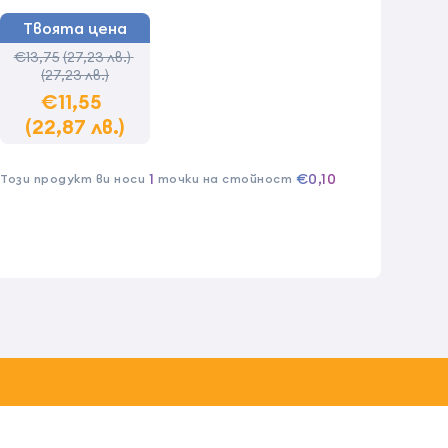
Твоята цена
€13,75
(27,23 лв.)
(27,23 лв.)
€11,55
(22,87 лв.)
1
€0,10
Този продукт ви носи
точки на стойност