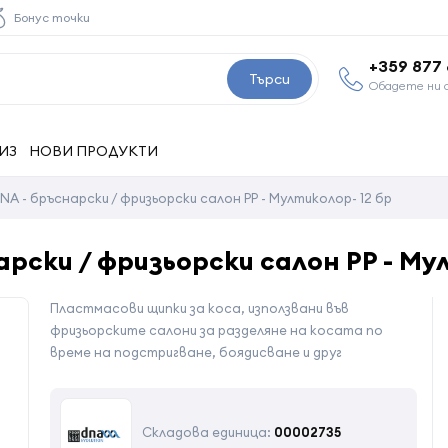
Бонус точки
+359 877
Търси
Обадете ни 
ИЗ
НОВИ ПРОДУКТИ
NA - бръснарски / фризьорски салон PP - Мултиколор- 12 бр
арски / фризьорски салон PP - Му
Пластмасови щипки за коса, използвани във
фризьорските салони за разделяне на косата по
време на подстригване, боядисване и друг
Складова единица:
00002735