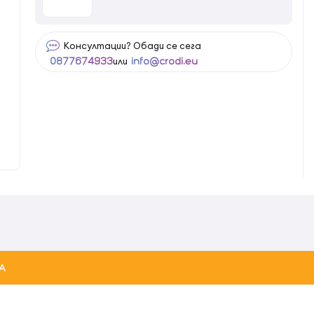
Консултации? Обади се сега
или
0877674933
info@crodi.eu
А