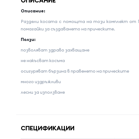
ОПИСАНИЕ
Описание:
Раздели косата с помощта на този комплект от 
помагайки за създаването на прическите.
Ползи:
позволяват здраво захващане
не накъсват косъма
осигуряват бързина в правенето на прическите
много издръжливи
лесни за използване
Име на атрибута
Стойност 
СПЕЦИФИКАЦИИ