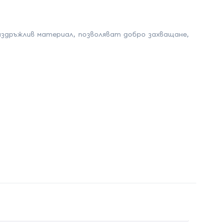
здръжлив материал, позволяват добро захващане,