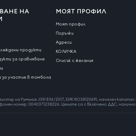
ВАНЕ НА
МОЯТ ПРОФИЛ
И
Моят профил
Поръчки
Адреси
глеждани продукти
КОЛИЧКА
дукти за сравняване
Списък с желания
ти
 за участие в томбола
гистър на Румъния J39/836/2017, ЕИК RO38120691, начален капитал 
телефонен номер: 0040371238226. Цените са с включено ДДС, наличн