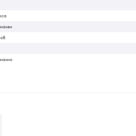
оса
нален
сов
нално