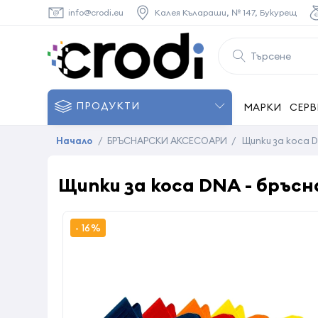
info@crodi.eu
Калея Кълараши, № 147, Букурещ
ПРОДУКТИ
МАРКИ
СЕРВ
Начало
/
БРЪСНАРСКИ АКСЕСОАРИ
/
Щипки за коса D
Щипки за коса DNA - бръсн
- 16%