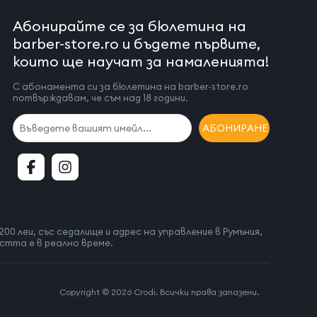
Абонирайте се за бюлетина на
barber-store.ro и бъдете първите,
които ще научат за намаленията!
С абонамента си за бюлетина на barber-store.ro
потвърждавам, че съм над 18 години.
АБОНИРАНЕ
200 леи, със седалище и адрес на управление в Румъния,
остта е в реално време.
Copyright © 2026 Crodi. Всички права запазени.