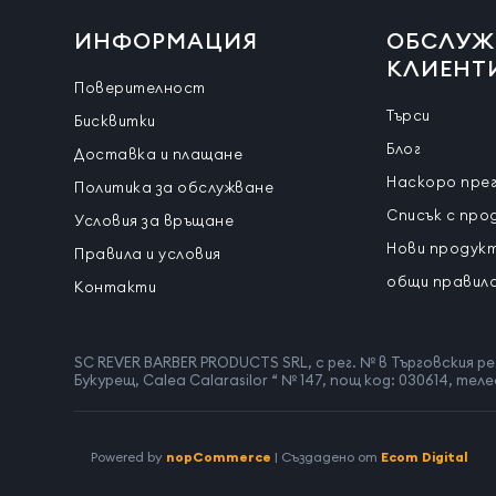
ИНФОРМАЦИЯ
ОБСЛУЖ
КЛИЕНТ
Поверителност
Търси
Бисквитки
Блог
Доставка и плащане
Наскоро пре
Политика за обслужване
Списък с про
Условия за връщане
Нови продук
Правила и условия
общи правила
Контакти
SC REVER BARBER PRODUCTS SRL, с рег. № в Търговския ре
Букурещ, Calea Calarasilor “ № 147, пощ код: 030614, 
Powered by
nopCommerce
| Създадено от
Ecom Digital