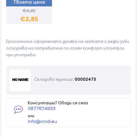
Твоята цена
€4,85
€2,85
Ергономично оформената дръжка на четката с редки зъби
осигурява на потребителя по-голям комфорт и контрол
при употреба.
Складова единица:
00002473
Консултации? Обади се сега
0877674933
или
info@crodi.eu