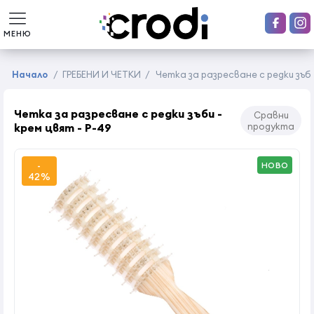
МЕНЮ
Начало
/
ГРЕБЕНИ И ЧЕТКИ
/
Четка за разресване с редки зъби 
Четка за разресване с редки зъби -
Сравни
крем цвят - P-49
продукта
-
НОВО
42%