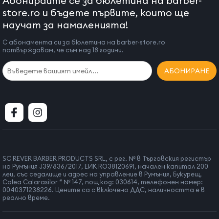
Абонирайте се за бюлетина на barber-
store.ro и бъдете първите, които ще
научат за намаленията!
С абонамента си за бюлетина на barber-store.ro
потвърждавам, че съм над 18 години.
АБОНИРАНЕ
SC REVER BARBER PRODUCTS SRL, с рег. № в Търговския регистър
на Румъния J39/836/2017, ЕИК RO38120691, начален капитал 200
леи, със седалище и адрес на управление в Румъния, Букурещ,
Calea Calarasilor “ № 147, пощ код: 030614, телефонен номер:
0040371238226. Цените са с включено ДДС, наличността е в
реално време.