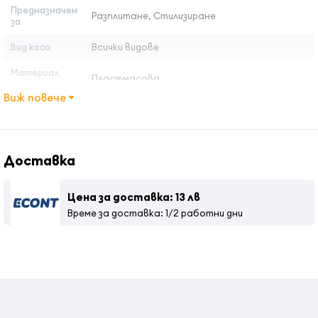
Предназначен
Разплитане, Стилизиране
за
Вид коса
Всички видове
Материал
Пластмасова
дръжка
Виж повече
Вид на
Синтетични
косъмчетата
Цвят
Крем
Доставка
Вид употреба
Професионално
Цена за доставка: 13 лв
Материал
Пластмасов
Време за доставка: 1/2 работни дни