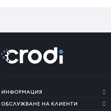
Ползи:
хидратира сухата коса.
придава блясък
Начин на употреба:
Нанесете необходимото количество шампоан върху влажна
коса. Масажирайте косата, докато се образува гъста
пяна, след което изплакнете с топла вода. Повторете
процеса при необходимост.
Държава на произход:
Турция
ИНФОРМАЦИЯ
ОБСЛУЖВАНЕ НА КЛИЕНТИ