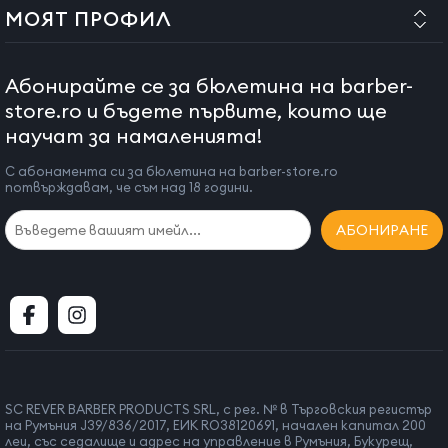
МОЯТ ПРОФИЛ
Абонирайте се за бюлетина на barber-
store.ro и бъдете първите, които ще
научат за намаленията!
С абонамента си за бюлетина на barber-store.ro
потвърждавам, че съм над 18 години.
АБОНИРАНЕ
SC REVER BARBER PRODUCTS SRL, с рег. № в Търговския регистър
на Румъния J39/836/2017, ЕИК RO38120691, начален капитал 200
леи, със седалище и адрес на управление в Румъния, Букурещ,