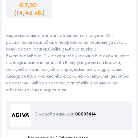
€7,30
(14,46 лв.)
Хидратиращия шампоан, обогатен с хиалурон 8D и
растителни съставки, е перфектното решение за суха и
крехка коса, осигурявайки дълбока грижа и
възстановяване. С хиалуронова киселина в съдържанието
си, този шампоан прониква в структурата на косъма,
осигурявайки интензивна и продължителна хидратация.
Хиалурон 8D, с множество форми на молекулите, действа
на различни нива на косата, оставяйки я по-мека, по-
гъвкава и пълна с жизненост.
Складова единица:
00005414
Консултации? Обади се сега