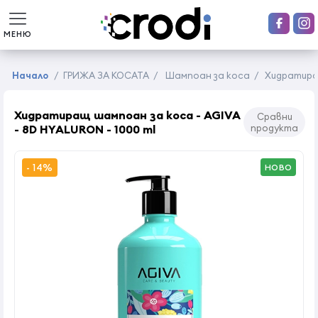
МЕНЮ
Начало
/
ГРИЖА ЗА КОСАТА
/
Шампоан за коса
/
Хидратиращ
Хидратиращ шампоан за коса - AGIVA
Сравни
- 8D HYALURON - 1000 ml
продукта
- 14%
НОВО