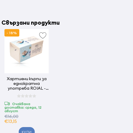
Свързани продукти
- 18%
Хартиени кърпи за
еднократна
употреба ROIAL -
100 бр - 45x80 см
Очаквана
доставка: сряда, 12
август
€16,00
€13,15
КУПИ