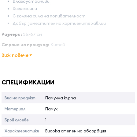
Влагоустойчиви
Хигиенични
С голяма сила на попивателност
Добър заместител на хартиените хавлии
Размери:
35×67 см
Страна на произход:
Китай
Виж повече
Име на атрибута
Стойност на атрибута
СПЕЦИФИКАЦИИ
Вид на продукт
Памучна кърпа
Материал
Памук
Брой слоеве
1
Характеристики
Висока степен на абсорбция