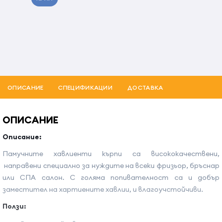
ОПИСАНИЕ
СПЕЦИФИКАЦИИ
ДОСТАВКА
ОПИСАНИЕ
Описание:
Памучните хавлиенти кърпи са висококачествени,
направени специално за нуждите на всеки фризьор, бръснар
или СПА салон. С голяма попивателност са и добър
заместител на хартиените хавлии, и влагоучстойчиви.
Ползи: