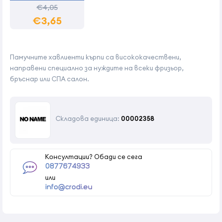
€4,05
€3,65
Памучните хавлиенти кърпи са висококачествени,
направени специално за нуждите на всеки фризьор,
бръснар или СПА салон.
Складова единица:
00002358
Консултации? Обади се сега
0877674933
или
info@crodi.eu