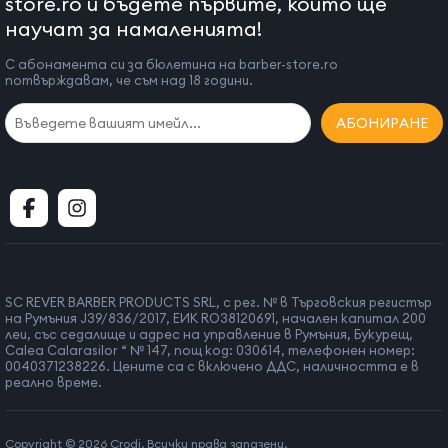
store.ro и бъдете първите, които ще
научат за намаленията!
С абонамента си за бюлетина на barber-store.ro
потвърждавам, че съм над 18 години.
АБОНИРАНЕ
SC REVER BARBER PRODUCTS SRL, с рег. № в Търговския регистър
на Румъния J39/836/2017, ЕИК RO38120691, начален капитал 200
леи, със седалище и адрес на управление в Румъния, Букурещ,
Calea Calarasilor “ № 147, пощ код: 030614, телефонен номер:
0040371238226. Цените са с включено ДДС, наличността е в
реално време.
Copyright © 2026 Crodi. Всички права запазени.