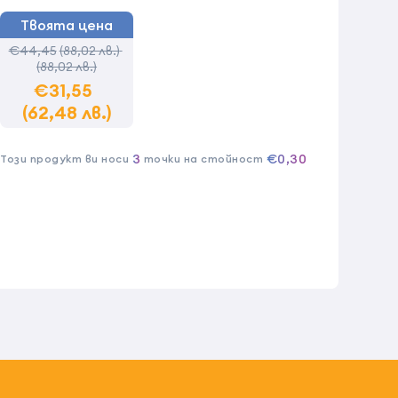
Твоята цена
€44,45
(88,02 лв.)
(88,02 лв.)
€31,55
(62,48 лв.)
3
€0,30
Този продукт ви носи
точки на стойност