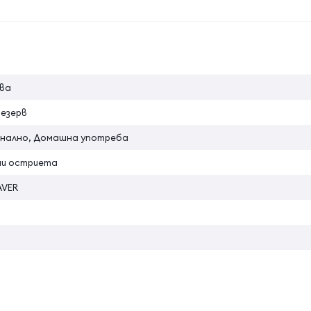
 като развиете двата винта
на атрибута
не
ава
резерв
нално, Домашна употреба
ябва да се почиства. Отстранете косата от машинката за 
ни остриета
AVER
смазване на машинката за подстригване.
 го оставите неизползван за 2-3 часа, за да се отстрани
но, мъгливо време).
ве с вода. Не потапяйте уреда във вода или други течности.