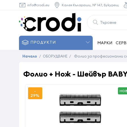
info@crodi.eu
Калея Кълараши, № 147, Букурещ
ПРОДУКТИ
МАРКИ
СЕРВ
Начало
/
ОБОРУДВАНЕ
/
Фолио за професионални 
Фолио + Нож - Шейвър BABY
-
НО
29%