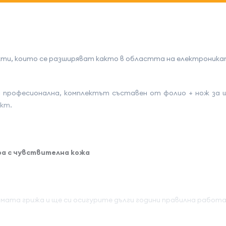
укти, които се разширяват както в областта на електроника
а професионална, комплектът съставен от фолио + нож за 
укт.
ра с чувствителна кожа
мата грижа и ще си осигурите дълги години правилна работа