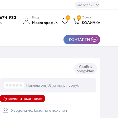
 674 933
Вход
Общо
0
0
Моят профил
КОЛИЧКА
се
КОНТАКТИ
Сравни
продукта
Напиши отзив за този продукт
Изчерпана наличност
Уведоми ме, когато е наличен