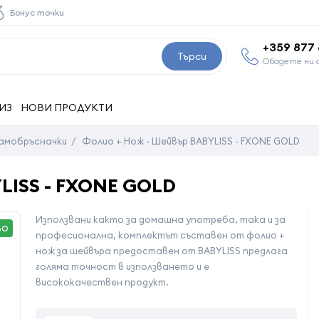
Бонус точки
+359 877
Търси
Обадете ни 
ИЗ
НОВИ ПРОДУКТИ
самобръсначки
/
Фолио + Нож - Шейвър BABYLISS - FXONE GOLD
LISS - FXONE GOLD
Използвани както за домашна употреба, така и за
ВО
професионална, комплектът съставен от фолио +
нож за шейвъра предоставен от BABYLISS предлага
голяма точност в използването и е
висококачествен продукт.