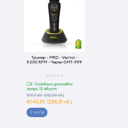
Тример - MRD - Vector -
9.500 RPM - Черен GMT-999
Очаквана доставка:
сряда, 12 август
€157,60
(312,08 лв.)
€145,85
(288,81 лв.)
КУПИ