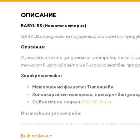
ОПИСАНИЕ
BABYLISS (Нашата история)
BABYLISS предлага на пазара широка гама от прод
Oписание:
Използвани както за домашна употреба, така и з
точност в използването и е висококачествен прод
Харакреристики:
Mатериал на фолиото: Tитаниево
Хипоалергенен материал, препоръчван за хо
Съвместими модели
:
FXONE Shaver
Инструкции за употреба:
Използвайте този нож с голяма точност и необходи
Разопаковайте ножа внимателно
Виж повече