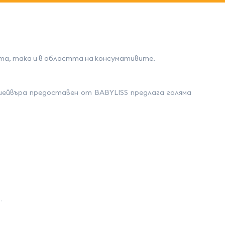
та, така и в областта на консумативите.
шейвъра предоставен от BABYLISS предлага голяма
.