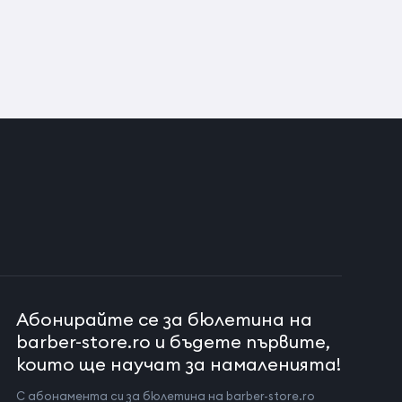
Абонирайте се за бюлетина на
barber-store.ro и бъдете първите,
които ще научат за намаленията!
С абонамента си за бюлетина на barber-store.ro