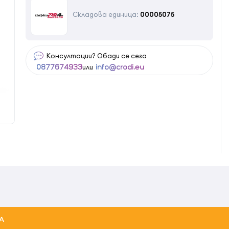
Складова единица:
00005075
Консултации? Обади се сега
или
0877674933
info@crodi.eu
А