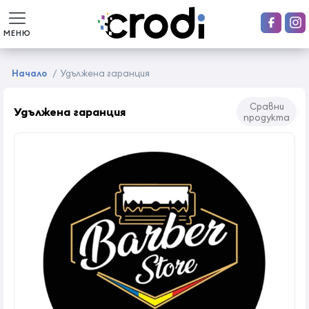
МЕНЮ
Начало
/
Удължена гаранция
Сравни
Удължена гаранция
продукта