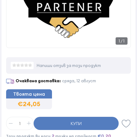
1
/
1
Напиши отзив за този продукт
Очаквана доставка:
сряда, 12 август
Твоята цена
€24,05
КУПИ
2
€0,20
Този продукт ви носи
точки на стойност