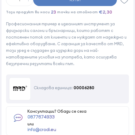
23
€2,30
Този продукт ви носи
точки на стойност
Професионалния тример е идеалният инструмент за
фризьорски салони и бръснарници, които работят с
постоянен поток от клиенти и се нуждаят от надеждно и
ефективно оборудване. С гаранция за качество от MRD,
този уред е създаден да издържа дори на най-
натоварените условия на употреба, като осигурява
безупречни резултати всеки път.
Складова единица:
00006280
Консултации? Обади се сега
0877674933
или
info@crodi.eu