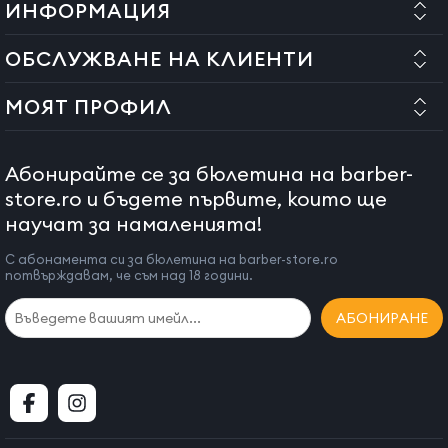
ИНФОРМАЦИЯ
Не го оставяйте върху никакви повърхности, докато
работи.
ОБСЛУЖВАНЕ НА КЛИЕНТИ
При повреда се свържете с доставчика. Не се опитвайте
МОЯТ ПРОФИЛ
да го ремонтирате сами.
Съхранявайте уреда далеч от деца. Той не е предназначен
за използване от деца.
Абонирайте се за бюлетина на barber-
store.ro и бъдете първите, които ще
Оставете уреда да се охлади напълно преди съхранение.
научат за намаленията!
Не използвайте аксесоари, различни от препоръчаните от
производителя.
С абонамента си за бюлетина на barber-store.ro
потвърждавам, че съм над 18 години.
АБОНИРАНЕ
Уредът отговаря на Директивите 89/336/EEC
(Електромагнитна съвместимост).
Продуктът има гаранция от 24 месеца за физически лица
и 12 месеца за юридически лица.