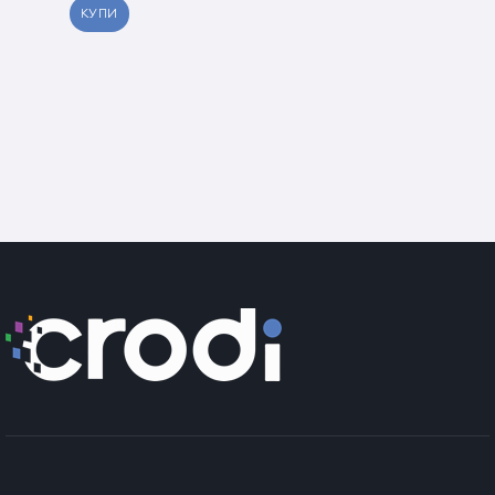
смазване на машинката.
КУПИ
Предпазни мерки при употреба:
След разопаковане на продукта, изчакайте 2–3 часа преди
употреба, за да се избегне образуването на конденз
(особено ако е бил транспортиран при ниски температури
или влажно време).
Не използвайте уреда в близост до вода или съдове с вода.
Не го потапяйте във вода или други течности.
Използвайте уреда само според указанията. Винаги
проверявайте дали е в изправност преди употреба. Не го
използвайте, ако има видими повреди или е изпускан.
ВАЖНО! Винаги изключвайте уреда, когато не го
използвате или го почиствате.
Не оставяйте уреда без надзор по време на работа.