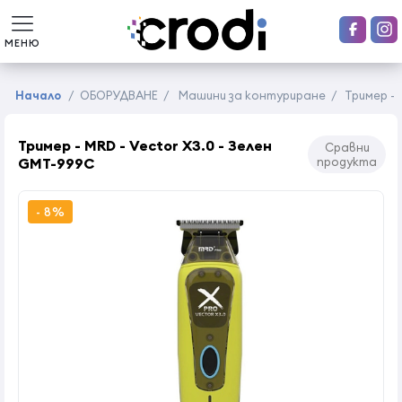
МЕНЮ
Начало
/
ОБОРУДВАНЕ
/
Машини за контуриране
/
Тример - 
Тример - MRD - Vector X3.0 - Зелен
Сравни
GMT-999C
продукта
- 8%