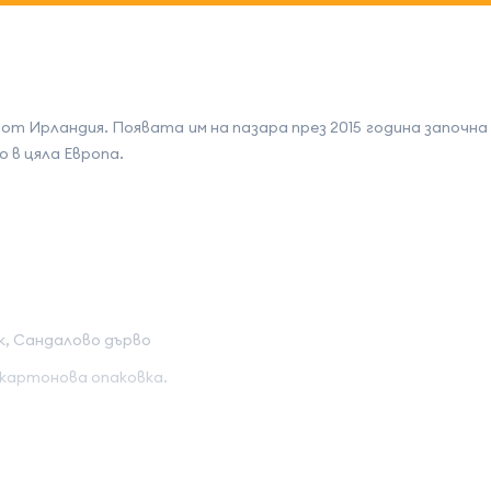
 Ирландия. Появата им на пазара през 2015 година започна 
 в цяла Европа.
ск, Сандалово дърво
 картонова опаковка.