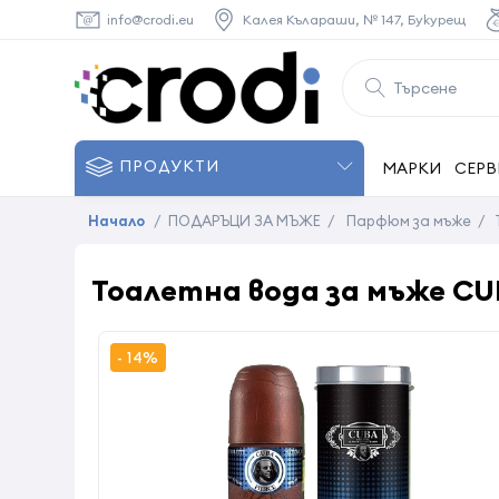
info@crodi.eu
Калея Кълараши, № 147, Букурещ
ПРОДУКТИ
МАРКИ
СЕРВ
Начало
/
ПОДАРЪЦИ ЗА МЪЖЕ
/
Парфюм за мъже
/
Тоалетна вода за мъже CUBA
- 14%