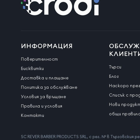
ИНФОРМАЦИЯ
ОБСЛУЖ
КЛИЕНТ
Поверителност
Търси
Бисквитки
Блог
Доставка и плащане
Наскоро пре
Политика за обслужване
Списък с про
Условия за връщане
Нови продук
Правила и условия
общи правила
Контакти
SC REVER BARBER PRODUCTS SRL, с рег. № в Търговския ре