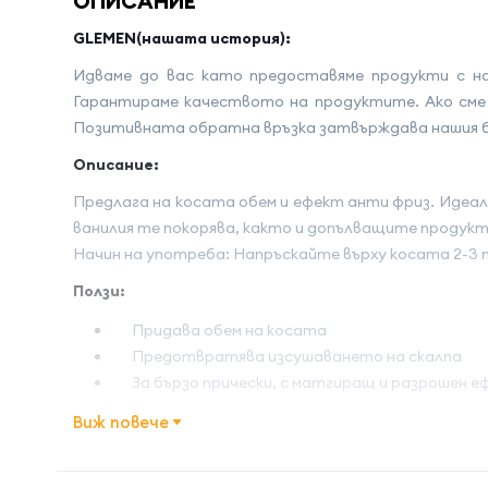
ОПИСАНИЕ
GLEMEN(нашата история):
Идваме до вас като предоставяме продукти с на
Гарантираме качеството на продуктите. Ако сме т
Позитивната обратна връзка затвърждава нашия би
Описание:
Предлага на косата обем и ефект анти фриз. Идеале
ванилия те покорява, както и допълващите продукт
Начин на употреба: Напръскайте върху косата 2-3 
Ползи:
Придава обем на косата
Предотвратява изсушаването на скалпа
За бързо прически, с матгиращ и разрошен 
Виж повече
Начин на употреба:
Име на атрибута
Стойност 