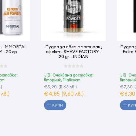
м - IMMORTAL
Пудра за обем с матиращ
Пудра за обе
M - 20 гр
ефект - SHAVE FACTORY -
Extra 
20 gr - INDIAN
оставка:
Очаквана доставка:
Оча
уст
вторник, 11 август
вторник
.)
€5,90
(11,68 лв.)
€7,30
 лв.)
€4,85
(9,60 лв.)
€6,3
КУПИ
КУ