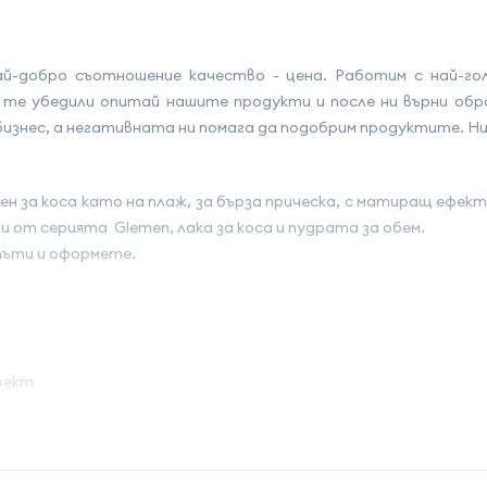
й-добро съотношение качество - цена. Работим с най-го
е убедили опитай нашите продукти и после ни върни обрат
знес, а негативната ни помага да подобрим продуктите. Ние
н за коса като на плаж, за бърза прическа, с матиращ ефект
и от серията Glemen, лака за коса и пудрата за обем.
пъти и оформете.
ефект
на атрибута