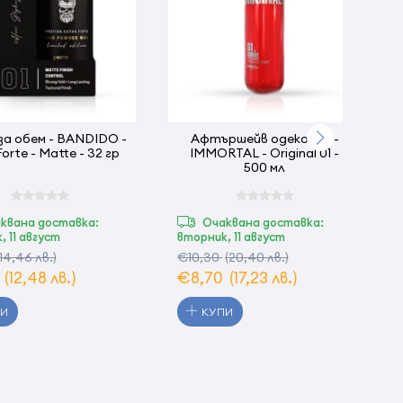
м - BANDIDO -
Афтършейв одеколон -
Forte - Matte - 32 гр
IMMORTAL - Original 01 -
500 мл
квана доставка:
Очаквана доставка:
, 11 август
вторник, 11 август
(14,46 лв.)
€10,30
(20,40 лв.)
0
(12,48 лв.)
€8,70
(17,23 лв.)
ПИ
КУПИ