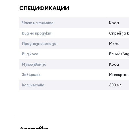
Напръскайте върху косата и моделирайте с гребен 
СПЕЦИФИКАЦИИ
Страна на произход:Италия
Част на тялото
Коса
Вид на продукт
Спрей за 
Предназначено за
Мъже
Вид коса
Всички ви
Използван за
Коса
Завършек
Матиран
Количество
300 мл
Доставка