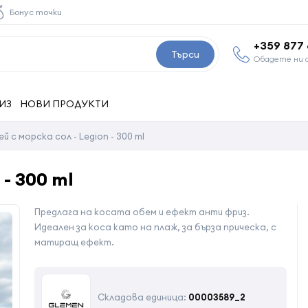
Бонус точки
+359 877
Търси
Обадете ни 
ИЗ
НОВИ ПРОДУКТИ
й с морска сол - Legion - 300 ml
 - 300 ml
Предлага на косата обем и ефект анти фриз.
Идеален за коса като на плаж, за бърза прическа, с
матиращ ефект.
Складова единица:
00003589_2