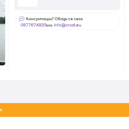
Консултации? Обади се сега
или
0877674933
info@crodi.eu
А