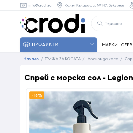
info@crodi.eu
Калея Кълараши, № 147, Букурещ
ПРОДУКТИ
МАРКИ
СЕРВ
Начало
/
ГРИЖА ЗА КОСАТА
/
Лосион за коса
/
Спре
Спрей с морска сол - Legion
- 16%