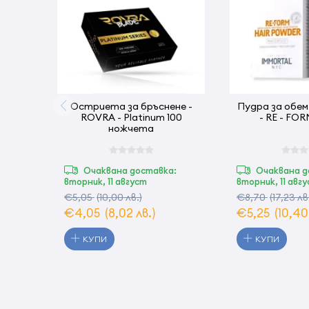
Остриета за бръснене -
Пудра за обе
ROVRA - Platinum 100
- RE - FOR
ножчета
Очаквана доставка:
Очаквана д
вторник, 11 август
вторник, 11 авг
€5,05
(10,00 лв.)
€8,70
(17,23 лв
€4,05
(8,02 лв.)
€5,25
(10,40
КУПИ
КУПИ