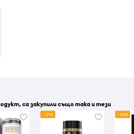
одукт, са закупили също така и тези
- 17%
- 14%