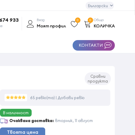
 674 933
Вход
Общо
0
0
Моят профил
КОЛИЧКА
се
КОНТАКТИ
Сравни
продукта
65 ревю(та)
|
Добави ревю
В наличност
Очаквана доставка:
вторник, 11 август
Твоята цена