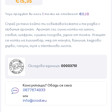
€15,35
1
€0,10
Този продукт ви носи
точки на стойност
Спрей за тяло който ти освежава кожата и те радва с
любимия аромат. Аромат със силни нотки на лимон,
салвия, шафран, сушени плодове, зърна от тонка. Усещат
се нотки на кихлимбар, мед от манука, ванилия, кедрово
дърво, пачули, муск и тютюнови листа.
Складова единица:
00003751
Консултации? Обади се сега
0877674933
или
info@crodi.eu