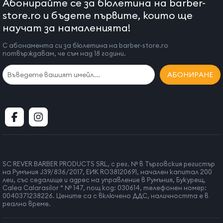
Абонирайте се за бюлетина на barber-
store.ro и бъдете първите, които ще
научат за намаленията!
С абонамента си за бюлетина на barber-store.ro
потвърждавам, че съм над 18 години.
АБОНИРАНЕ
SC REVER BARBER PRODUCTS SRL, с рег. № в Търговския регистър
на Румъния J39/836/2017, ЕИК RO38120691, начален капитал 200
леи, със седалище и адрес на управление в Румъния, Букурещ,
Calea Calarasilor “ № 147, пощ код: 030614, телефонен номер:
0040371238226. Цените са с включено ДДС, наличността е в
реално време.