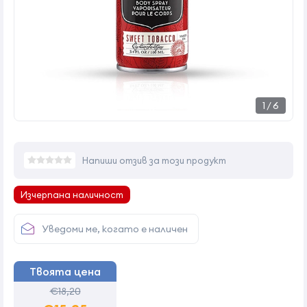
1
/
6
Напиши отзив за този продукт
Изчерпана наличност
Уведоми ме, когато е наличен
Твоята цена
€18,20