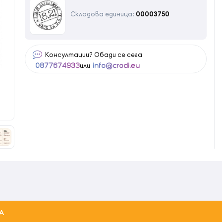
Складова единица:
00003750
Консултации? Обади се сега
или
0877674933
info@crodi.eu
А