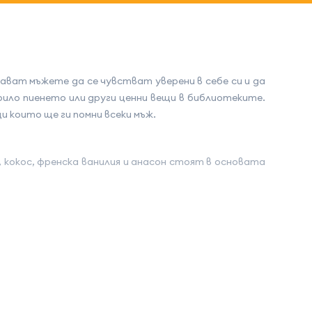
ават мъжете да се чувстват уверени в себе си и да
крило пиенето или други ценни вещи в библиотеките.
и които ще ги помни всеки мъж.
кокос, френска ванилия и анасон стоят в основата