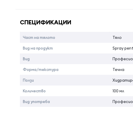
Лесен за нанясане върху кожата. Отличен за бързо
Име на атрибута
Стойност 
Страна на произход:
Америка
СПЕЦИФИКАЦИИ
Част на тялото
Тяло
Вид на продукт
Spray pent
Вид
Професио
Форма/текстура
Течна
Ползи
Хидрати
Количество
100 мл
Вид употреба
Професио