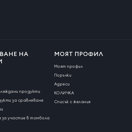
ВАНЕ НА
МОЯТ ПРОФИЛ
И
Моят профил
Поръчки
Адреси
глеждани продукти
КОЛИЧКА
дукти за сравняване
Списък с желания
ти
 за участие в томбола