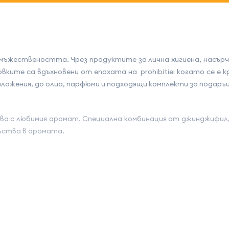
 мъжествеността. Чрез продуктите за лична хигиена, насърч
ките са вдъхновени от епохата на prohibitiei когато се е 
ложения, до олиа, парфюми и подходящи комплекти за подаръц
ва с любимия аромат. Специална комбинация от джинджифил, 
ъства в аромата.