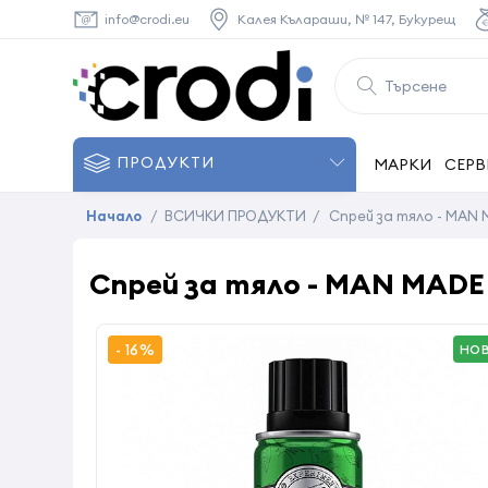
info@crodi.eu
Калея Кълараши, № 147, Букурещ
ПРОДУКТИ
МАРКИ
СЕРВ
Начало
/
ВСИЧКИ ПРОДУКТИ
/
Спрей за тяло - MAN MA
Спрей за тяло - MAN MADE - 
- 16%
НО