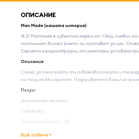
ОПИСАНИЕ
Man Made (нашата история)
18.21 Manmade е известна марка от САЩ, символ на
постигнат всичко което си поставят за цел. Опаков
Серията е разнообразна, от шампоани за повече при
Описание
Спрей за тяло който ти освежава кожата и те рад
на този мъжки аромат. Подправената ванилия прис
Ползи:
Дълготраен аромат
Освежава
Travel size friendly; 00
Начин на употреба:
Виж повече