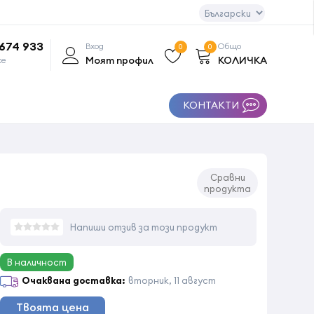
 674 933
Вход
Общо
0
0
Моят профил
КОЛИЧКА
се
КОНТАКТИ
Сравни
продукта
Напиши отзив за този продукт
В наличност
Очаквана доставка:
вторник, 11 август
Твоята цена