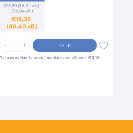
€18,20
(36,04 лв.)
(36,04 лв.)
€15,35
(30,40 лв.)
КУПИ
1
€0,10
Този продукт ви носи
точки на стойност