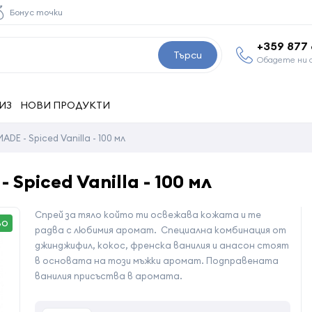
Бонус точки
+359 877
Търси
Обадете ни 
ИЗ
НОВИ ПРОДУКТИ
DE - Spiced Vanilla - 100 мл
Spiced Vanilla - 100 мл
Спрей за тяло който ти освежава кожата и те
ВО
радва с любимия аромат. Специална комбинация от
джинджифил, кокос, френска ванилия и анасон стоят
в основата на този мъжки аромат. Подправената
ванилия присъства в аромата.