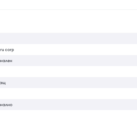
 освежаванне след фитнес или във всеки момент когато поже
на атрибута
ru corp
нален
ращ
нално