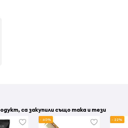
одукт, са закупили също така и тези
- 60%
- 22%