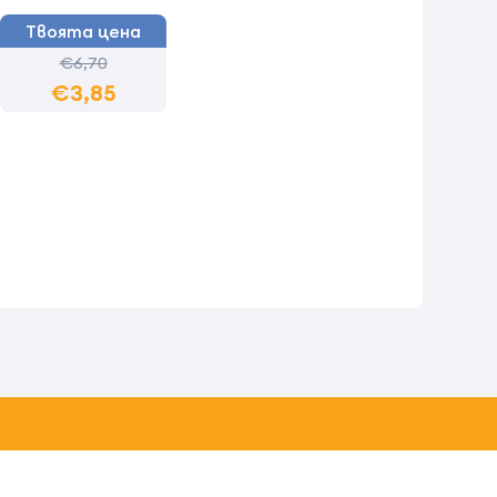
Твоята цена
€6,70
€3,85