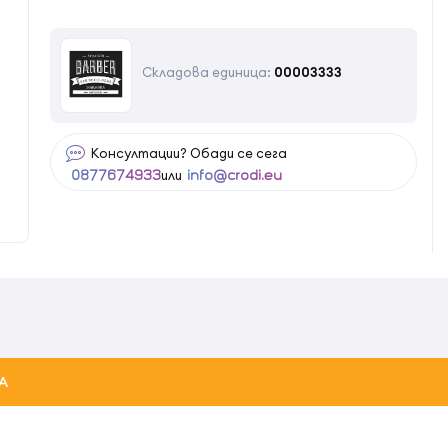
Складова единица:
00003333
Консултации? Обади се сега
или
0877674933
info@crodi.eu
А