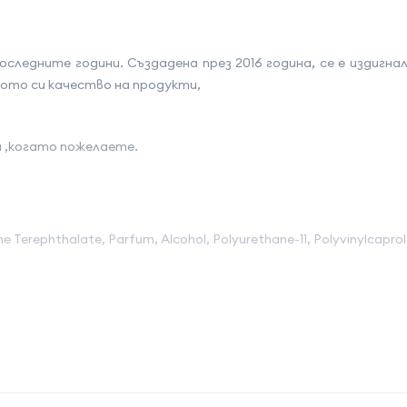
оследните години. Създадена през 2016 година, се е издигн
кото си качество на продукти,
а ,когато пожелаете.
ne Terephthalate, Parfum, Alcohol, Polyurethane-11, Polyvinylcapr
на атрибута