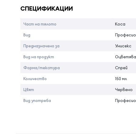
Начин на употреба:
СПЕЦИФИКАЦИИ
Нанася се чрез напръскване,върху суха коса.
Част на тялото
Коса
Разклатете добре, след което впръскайте от разс
Вид
Професио
Предназначено за
Унисекс
Страна на произход:
Турция
Вид на продукт
Оцветява
Форма/текстура
Спрей
Количество
150 мл
Цвят
Червено
Вид употреба
Професио