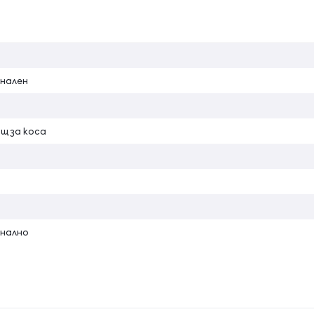
тояние 15 см от корените, като държите вертикално шишето
нален
щ за коса
нално