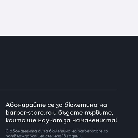
Абонирайте се за бюлетина на
barber-store.ro и бъдете първите,
които ще научат за намаленията!
С абонамента си за бюлетина на barber-store.ro
потвърждавам, че съм над 18 години.