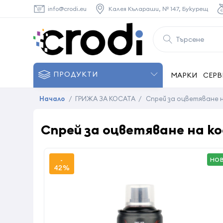
info@crodi.eu
Калея Кълараши, № 147, Букурещ
ПРОДУКТИ
МАРКИ
СЕРВ
Начало
/
ГРИЖА ЗА КОСАТА
/
Спрей за оцветяване н
Спрей за оцветяване на ко
-
НО
42%