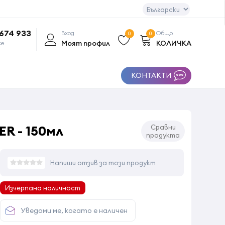
 674 933
Вход
Общо
0
0
Моят профил
КОЛИЧКА
се
КОНТАКТИ
R - 150мл
Сравни
продукта
Напиши отзив за този продукт
Изчерпана наличност
Уведоми ме, когато е наличен