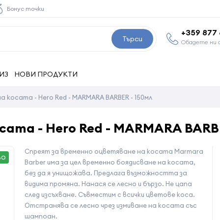
Бонус точки
+359 877
Търси
Обадете ни 
ИЗ
НОВИ ПРОДУКТИ
а косата - Hero Red - MARMARA BARBER - 150мл
сата - Hero Red - MARMARA BARBE
Спреят за временно оцветяване на косата Marmara
ВО
Barber има за цел временно боядисване на косата,
без да я унищожава. Предлага възможността за
видима промяна. Нанася се лесно и бързо. Не цапа
след изсъхване. Съвместим с всички цветове коса.
Отстранява се лесно чрез измиване на косата със
шампоан.