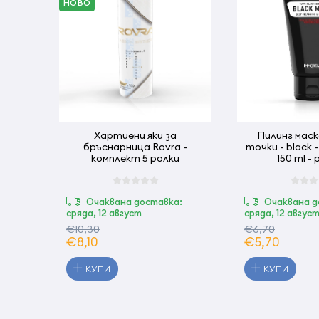
НОВО
Хартиени яки за
Пилинг маск
бръснарница Rovra -
точки - black 
комплект 5 ролки
150 
Очаквана доставка:
Очаквана д
сряда, 12 август
сряда, 12 авгус
€10,30
€6,70
€8,10
€5,70
КУПИ
КУПИ