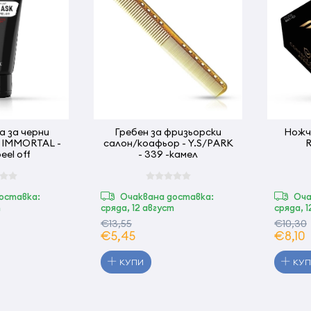
а за черни
Гребен за фризьорски
Ножч
- IMMORTAL -
салон/коафьор - Y.S/PARK
R
ml - peel off
- 339 -камел
оставка:
Очаквана доставка:
Оча
т
сряда, 12 август
сряда, 
€13,55
€10,30
€5,45
€8,10
КУПИ
КУ