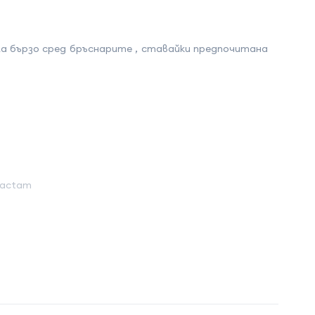
ала бързо сред бръснарите , ставайки предпочитана
olactam