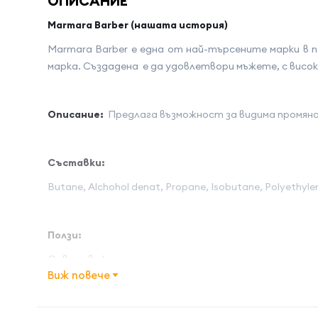
ОПИСАНИЕ
Marmara Barber (нашата история)
Marmara Barber е една от най-търсените марки в п
марка. Създадена е да удовлетвори мъжете, с висо
Описание:
Предлага възможност за видима промян
Съставки:
Butane, Alchohol denat, Propane, Isobutane, Polyethyle
Ползи:
Оцветява косата
Виж повече
Метален, бляскав завършек
Име на атрибута
Стойност 