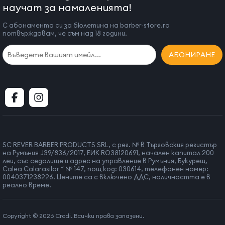
научат за намаленията!
С абонамента си за бюлетина на barber-store.ro
потвърждавам, че съм над 18 години.
АБОНИРАНЕ
SC REVER BARBER PRODUCTS SRL, с рег. № в Търговския регистър
на Румъния J39/836/2017, ЕИК RO38120691, начален капитал 200
леи, със седалище и адрес на управление в Румъния, Букурещ,
Calea Calarasilor “ № 147, пощ код: 030614, телефонен номер:
0040371238226. Цените са с включено ДДС, наличността е в
реално време.
Copyright © 2026 Crodi. Всички права запазени.