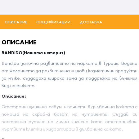
ОПИСАНИЕ
СПЕЦИФИКАЦИИ
ДОСТАВКА
ОПИСАНИЕ
BANDIDO(Нашата история)
Bandido започна развитието на марката в Турция. Водена
от желанието за развитие на нишови козметични продукти
за мъже, създадоха широка гама за поддръжка на външния
вид на мъжете.
Описаниe:
Отстрани излишния себум и почисти в дълбочина кожата с
помоща на скраб-а богат на нутриенти. Създай си
постоянна рутина на лична хигиена като отстраняваш
мъртвите клетки и хидратираш в дълбочина кожата.