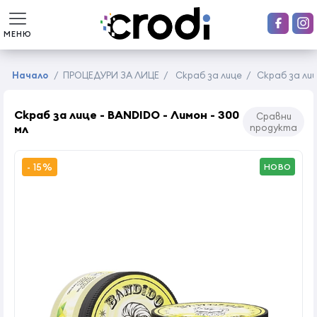
МЕНЮ
Начало
/
ПРОЦЕДУРИ ЗА ЛИЦЕ
/
Скраб за лице
/
Скраб за лиц
Скраб за лице - BANDIDO - Лимон - 300
Сравни
мл
продукта
- 15%
НОВО