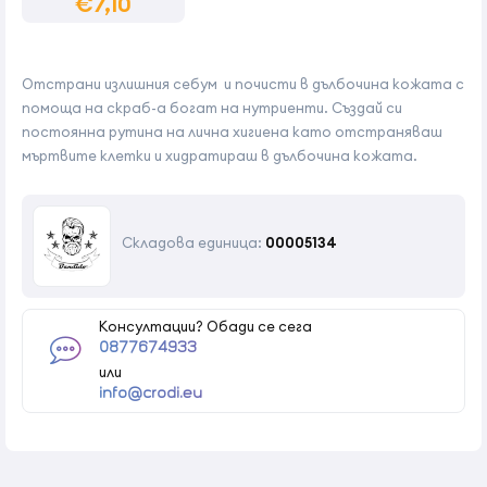
€7,10
Отстрани излишния себум и почисти в дълбочина кожата с
помоща на скраб-а богат на нутриенти. Създай си
постоянна рутина на лична хигиена като отстраняваш
мъртвите клетки и хидратираш в дълбочина кожата.
Складова единица:
00005134
Консултации? Обади се сега
0877674933
или
info@crodi.eu