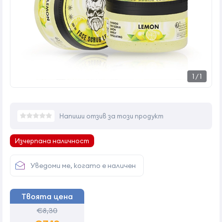
1
/
1
Напиши отзив за този продукт
Изчерпана наличност
Уведоми ме, когато е наличен
Твоята цена
€8,30