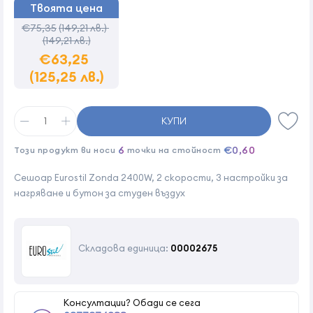
Твоята цена
€75,35
(149,21 лв.)
(149,21 лв.)
€63,25
(125,25 лв.)
КУПИ
6
€0,60
Този продукт ви носи
точки на стойност
Сешоар Eurostil Zonda 2400W, 2 скорости, 3 настройки за
нагряване и бутон за студен въздух
Складова единица:
00002675
Консултации? Обади се сега