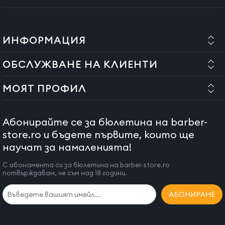
Този уред не е предназначен за използване от деца.
Винаги оставяйте уреда да изстине, преди да го
съхранявате.
ИНФОРМАЦИЯ
Не използвайте аксесоари, различни от
препоръчаните от доставчика.
ОБСЛУЖВАНЕ НА КЛИЕНТИ
Този уред е в съответствие с ДИРЕКТИВИТЕ 89/336/ЕИО
(Електромагнитна съвместимост).
МОЯТ ПРОФИЛ
Продуктът има гаранционен срок от 24 месеца за
физически лица и 12 месеца за юридически лица.
Абонирайте се за бюлетина на barber-
store.ro и бъдете първите, които ще
научат за намаленията!
С абонамента си за бюлетина на barber-store.ro
потвърждавам, че съм над 18 години.
АБОНИРАНЕ