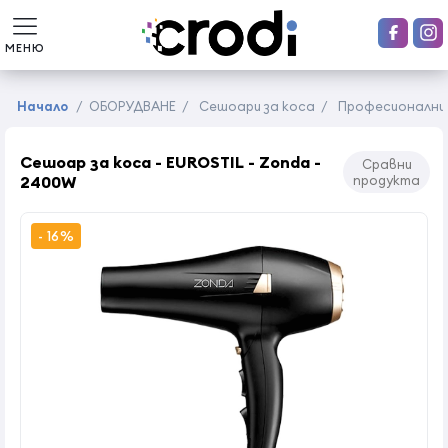
МЕНЮ
Начало
/
ОБОРУДВАНЕ
/
Сешоари за коса
/
Професионални
Сешоар за коса - EUROSTIL - Zonda -
Сравни
2400W
продукта
- 16%