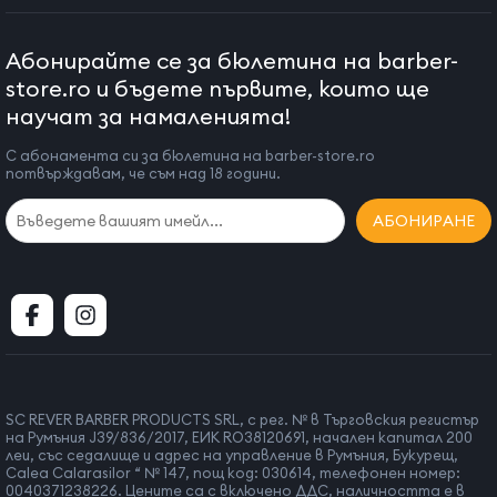
влажно, мъгливо време).
Не използвайте уреда в близост до басейни или съдове
Абонирайте се за бюлетина на barber-
с вода. Не потапяйте уреда във вода или други
store.ro и бъдете първите, които ще
течности.
научат за намаленията!
Използвайте уреда в съответствие с инструкциите
за употреба. Винаги проверявайте дали уредът е в
С абонамента си за бюлетина на barber-store.ro
добро състояние преди употреба. Не я използвайте,
потвърждавам, че съм над 18 години.
ако има признаци на повреда или ако е била изпусната.
АБОНИРАНЕ
ВАЖНО! Винаги изключвайте уреда, когато не го
използвате или когато го почиствате.
Не оставяйте уреда без надзор по време на работа.
Не оставяйте уреда върху каквито и да било
повърхности по време на работа.
В случай на повреда на уреда се свържете с вашия
доставчик. Не се опитвайте да ремонтирате уреда.
Не съхранявайте уреда на място, достъпно за деца.
SC REVER BARBER PRODUCTS SRL, с рег. № в Търговския регистър
Този уред не е предназначен за използване от деца.
на Румъния J39/836/2017, ЕИК RO38120691, начален капитал 200
леи, със седалище и адрес на управление в Румъния, Букурещ,
Винаги оставяйте уреда да изстине, преди да го
Calea Calarasilor “ № 147, пощ код: 030614, телефонен номер:
съхранявате.
0040371238226. Цените са с включено ДДС, наличността е в