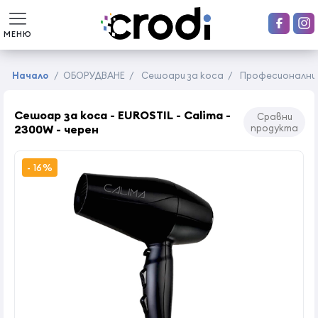
МЕНЮ
Начало
/
ОБОРУДВАНЕ
/
Сешоари за коса
/
Професионални
Сешоар за коса - EUROSTIL - Calima -
Сравни
2300W - черен
продукта
- 16%