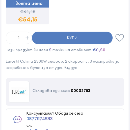
Твоята цена
€64,45
€54,15
КУПИ
5
€0,50
Този продукт ви носи
точки на стойност
Eurostil Calima 2300W сешоар, 2 скорости, 3 настройки за
нагряване и бутон за студен въздух
Складова единица:
00002753
Консултации? Обади се сега
0877674933
или