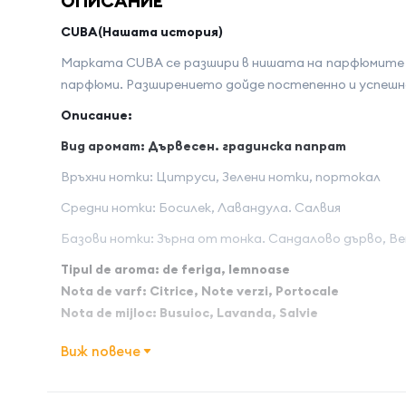
ОПИСАНИЕ
CUBA(Нашата история
)
Марката CUBA се разшири в нишата на парфюмите от
парфюми. Разширението дойде постепенно и успешно
Описание:
Вид аромат: Дървесен. градинска папрат
Връхни нотки: Цитруси, Зелени нотки, портокал
Средни нотки: Босилек, Лавандула. Салвия
Базови нотки: Зърна от тонка. Сандалово дърво, 
Tipul de aroma: de feriga, lemnoase
Nota de varf: Citrice, Note verzi, Portocale
Nota de mijloc: Busuioc, Lavanda, Salvie
Nota de baza: Boabe de tonka, Lemn de santal, Vetiv
Виж повече
Страна на произход:
Франция
Име на атрибута
Стойност 