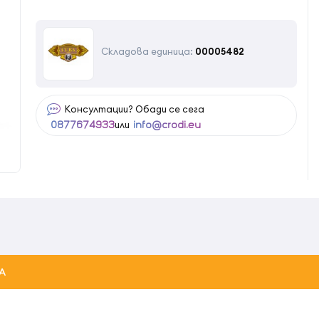
Складова единица:
00005482
Консултации? Обади се сега
или
0877674933
info@crodi.eu
А