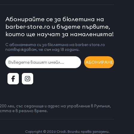
Абонирайте се за бюлетина на
barber-store.ro и бъдете първите,
които ще научат за намаленията!
С абонамента си за бюлетина на barber-store.ro
потвърждавам, че съм над 18 години.
АБОНИРАНЕ
200 леи, със седалище и адрес на управление в Румъния,
остта е в реално време.
Copyright © 2026 Crodi. Всички права запазени.