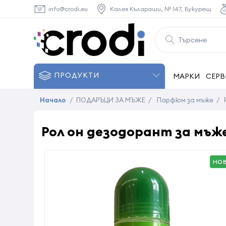
info@crodi.eu
Калея Кълараши, № 147, Букурещ
ПРОДУКТИ
МАРКИ
СЕРВ
Начало
/
ПОДАРЪЦИ ЗА МЪЖЕ
/
Парфюм за мъже
/
Рол он дезодорант за мъже -
НО