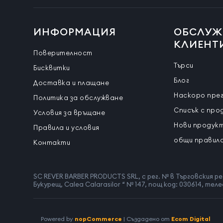
ИНФОРМАЦИЯ
ОБСЛУЖ
КЛИЕНТ
Поверителност
Търси
Бисквитки
Блог
Доставка и плащане
Наскоро пре
Политика за обслужване
Списък с про
Условия за връщане
Нови продук
Правила и условия
общи правила
Контакти
SC REVER BARBER PRODUCTS SRL, с рег. № в Търговския ре
Букурещ, Calea Calarasilor “ № 147, пощ код: 030614, 
Powered by
nopCommerce
| Създадено от
Ecom Digital