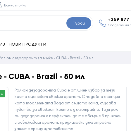
Бонус точки
+359 877
Търси
Обадете ни 
ИЗ
НОВИ ПРОДУКТИ
Рол он дезодорант за мъже - CUBA - Brazil - 50 мл
 CUBA - Brazil - 50 мл
Рол-он дезодоранта Cuba e отличен избор за тези
ВО
които оценяват свежия аромат. С подобна есенция
като тоалетната вода от същата гама, създава
чувство за свежест които е дълготрайно. Този рол-
он дезодорант е перфектен да те обгърне в приятен
и освежаващ аромат, предлагайки дълготрайна
защите срещу изпотяването.