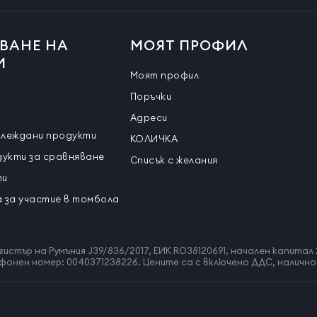
ВАНЕ НА
МОЯТ ПРОФИЛ
И
Моят профил
Поръчки
Адреси
глеждани продукти
КОЛИЧКА
дукти за сравняване
Списък с желания
ти
 за участие в томбола
гистър на Румъния J39/836/2017, ЕИК RO38120691, начален капитал 
телефонен номер: 0040371238226. Цените са с включено ДДС, наличн