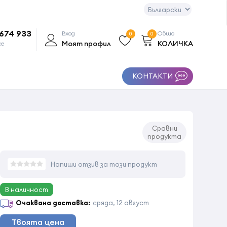
 674 933
Вход
Общо
0
0
Моят профил
КОЛИЧКА
се
КОНТАКТИ
Сравни
продукта
Напиши отзив за този продукт
В наличност
Очаквана доставка:
сряда, 12 август
Твоята цена