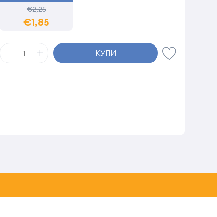
€2,25
€1,85
КУПИ