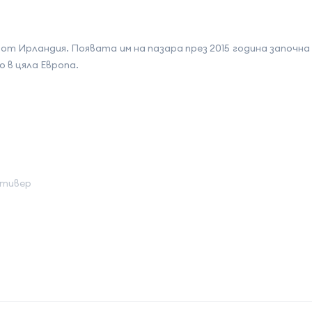
 Ирландия. Появата им на пазара през 2015 година започна 
 в цяла Европа.
Ветивер
er
на атрибута