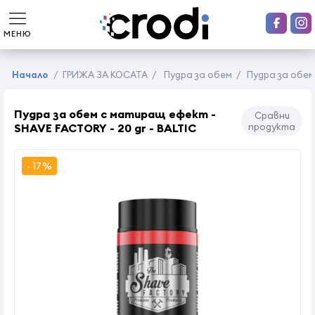
МЕНЮ
Начало
/
ГРИЖА ЗА КОСАТА
/
Пудра за обем
/
Пудра за обем
Пудра за обем с матиращ ефект -
Сравни
SHAVE FACTORY - 20 gr - BALTIC
продукта
- 17%