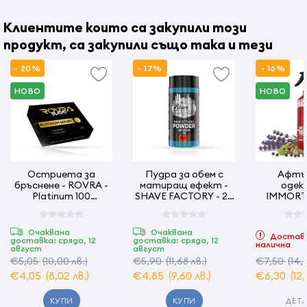
Клиентите които са закупили този
продукт, са закупили също така и тези
- 20%
- 17%
- 16%
НОВО
НОВО
Остриета за
Пудра за обем с
Афтъ
бръснене - ROVRA -
матиращ ефект -
одеко
Platinum 100
SHAVE FACTORY - 20
IMMORTA
ножчета
gr - AEGEAN
York -
Очаквана
Очаквана
Доставк
доставка: сряда, 12
доставка: сряда, 12
налична
август
август
€5,05
(10,00 лв.)
€5,90
(11,68 лв.)
€7,50
(14,
€4,05
(8,02 лв.)
€4,85
(9,60 лв.)
€6,30
(12
КУПИ
КУПИ
ДЕТ