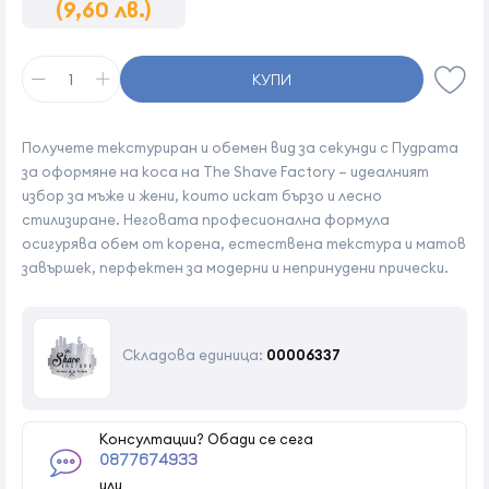
(9,60 лв.)
КУПИ
Получете текстуриран и обемен вид за секунди с Пудрата
за оформяне на коса на The Shave Factory – идеалният
избор за мъже и жени, които искат бързо и лесно
стилизиране. Неговата професионална формула
осигурява обем от корена, естествена текстура и матов
завършек, перфектен за модерни и непринудени прически.
Складова единица:
00006337
Консултации? Обади се сега
0877674933
или