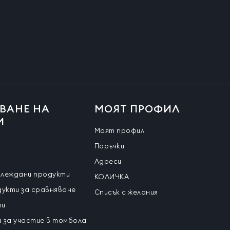
ВАНЕ НА
МОЯТ ПРОФИЛ
И
Моят профил
Поръчки
Адреси
глеждани продукти
КОЛИЧКА
дукти за сравняване
Списък с желания
ти
 за участие в томбола