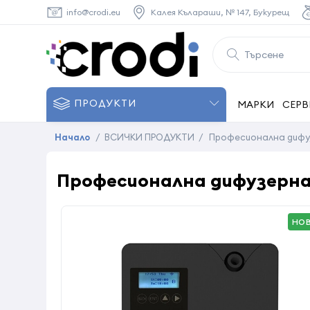
info@crodi.eu
Калея Кълараши, № 147, Букурещ
ПРОДУКТИ
МАРКИ
СЕРВ
Начало
/
ВСИЧКИ ПРОДУКТИ
/
Професионална дифуз
Професионална дифузерна 
НО