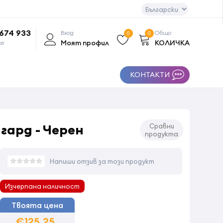
 674 933
Вход
Общо
0
0
Моят профил
КОЛИЧКА
се
КОНТАКТИ
гард - Черен
Сравни
продукта
Напиши отзив за този продукт
Изчерпана наличност
Твоята цена
€125,25