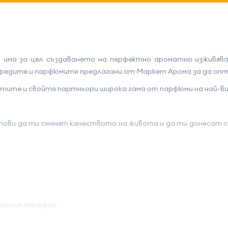
 има за цел създаването на перфектно ароматно изживява
 уредите и парфюмите предлагани от Маркет Арома за да о
ентите и свойте партньори широка гама от парфюми на най-в
ови да ти сменят качеството на живота и да ти донесат с
обилния телефон