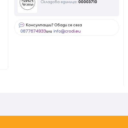
Складова единица:
00003710
Консултации? Обади се сега
или
0877674933
info@crodi.eu