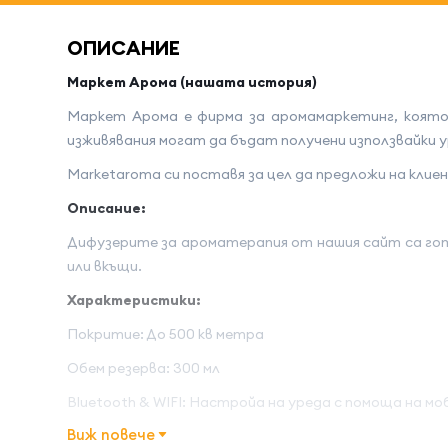
ОПИСАНИЕ
Маркет Арома (нашата история)
Маркет Арома е фирма за аромамаркетинг, която
изживявания могат да бъдат получени използвайки
Marketaroma си поставя за цел да предложи на кли
Описание:
Дифузерите за ароматерапия от нашия сайт са гот
или вкъщи.
Характеристики:
Покритие: До 500 кв метра
Обем резерва: 300 мл
Bluetooth & WIFI: Настройа на уреда с помоща на м
Виж повече
Автоматично програмиране: Да