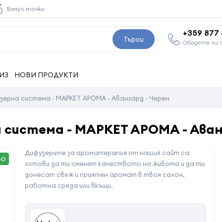
Бонус точки
+359 877
Търси
Обадете ни 
ИЗ
НОВИ ПРОДУКТИ
ерна система - МАРКЕТ АРОМА - Авангард - Черен
система - МАРКЕТ АРОМА - Аван
Дифузерите за ароматерапия от нашия сайт са
ВО
готови да ти сменят качеството на живота и да ти
донесат свеж и приятен аромат в твоя салон,
работна среда или вкъщи.